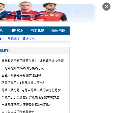
✕
电
用电常识
电工总结
低压电器
常识
维修电工
配电知识
浏览排行
兆瓦和万千瓦的换算关系：1兆瓦等于多少千瓦
一灯双控开关接线图与接线方法
五孔一开关插座接线方法图解
功率的单位：1兆瓦是多少度电？
零线火线符号_电路中零线火线的字母符号含
智能电表怎么读数？智能电表度数查看方法
电线截面功率对照表及计算公式口诀
电压与电流的关系是什么