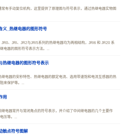
通常有手动复位机构，这里提供了原理图与符号表示，通过热继电器实物图
含义_热继电器的图形符号
、JRl、JR2与JRl5系列的热继电器均为两相结构，JRl6 和 JR20 系
电器的图形符号表示方法。...
与热继电器的图形符号表示
热继电器的安秒特性、热继电器的额定电流、选用带速饱和电流互感器的热
来保护等。...
作用
间继电器常开与常闭角点的符号表示，并介绍了中间继电器的几个主要作
压等。...
动触点符号图解