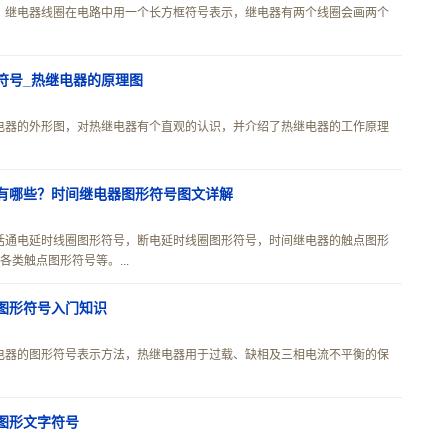
，继电器线圈在电路中用一个长方框符号表示，继电器有两个线圈会画两个
符号_热继电器的原理图
电器的外形图，对热继电器有个直观的认识，并介绍了热继电器的工作原理
有哪些？时间继电器图形符号图文详解
括通电延时线圈图形符号，断电延时线圈图形符号，时间继电器的触点图形
类触点图形符号等。...
图形符号入门知识
电器的图形符号表示方法，热继电器用于过载、缺相及三相电流不平衡的保
图形文字符号