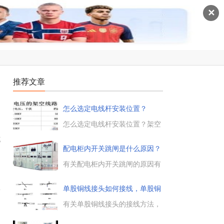
✕
推荐文章
怎么选定电线杆安装位置？
怎么选定电线杆安装位置？架空
线路的路径确定之后，可以通过
或
现场测量来确定电线杆安装位
配电柜内开关跳闸是什么原因？
置，先确定线路始端和末端两基
电线杆安装的位置，再根据地形
有关配电柜内开关跳闸的原因有
条件和跨越要求来确定转角电线
哪些，配电柜内开关跳闸的四个
杆的位置。...
原因，配电箱开关跳闸的先后顺
单股铜线接头如何接线，单股铜
-
序，以及总开关和分开关的整定
线接
值如何设定。...
有关单股铜线接头的接线方法，
单股铜导线的直接连接，单股铜