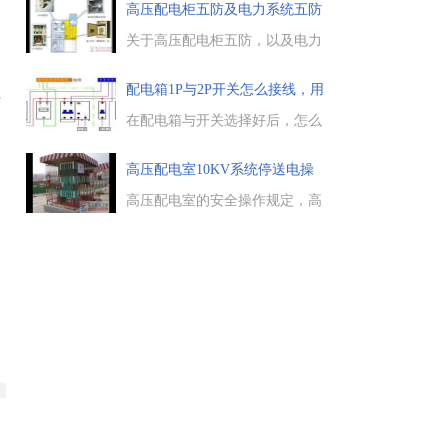
导线的分支连接，分主一个单股
高压配电柜五防及电力系统五防
铜线接头的接线图，有详细的接
各
线操作步骤，供大家学习参
关于高压配电柜五防，以及电力
考。...
系统中的五防的小知识，高压开
关柜的五防也叫五防一通，是一
配电箱1P与2P开关怎么接线，用
其
些防止电气误操作的装置，简称
汇流
为五防，来看下这五防的功
在配电箱与开关选择好后，怎么
能。...
来安排配电箱1P与2P开关的接
线，也就是配电箱1P与2P开关怎
高压配电室10KV系统停送电操
么接线的问题，是电工施工人员
作规
需要考虑的，有条件的话，可以
高压配电室的安全操作规定，高
考虑用汇流排连接开关。...
压配电室10KV系统停电，高压
配电室10KV系统送电的操作规
定有哪些，高压配电室10KV系
统停送电的操作步骤及注意事
项。...