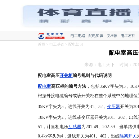
电工电路
配电知识
变压器
电工材料
首页
>
电工基础
>
配电知识
配电室高压
来源：电工天下
时间：2016
配电室高压
开关柜
编号规则与代码说明
配电室
高压柜的编号方法
，包括35KV字头为3，1
根据外接电缆编号或该开关柜在整个系统中的地理位
35KV字头为3，进线开关为31、32，
变压器
开关为30
10KV字头为2，进线或变压器开关为201、202，出线开关
51，计量柜电压
互感器
为201-49、202-59，当单路供电
0.4kv字头为4，进线开关为401、402，出线
隔离开关