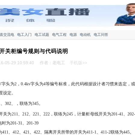
直交流电
电工入门
电工试题
电气工程
电源
电动机
电工问答
开关柜编号规则与代码说明
-05-29 10:59:40
作者：老电工
手机版>>
0KV字头为2，0.4kv字头为4等编号标准，此代码根据设计者习惯来选定，
置设定。
1、302、，联络为345。
为211、212、221、222，联络为245，计量柜母线开关为201-41、202
时为201-31、201-39
为411、412、421、422、隔离开关所带的开关为411-1、411-2联络为445。