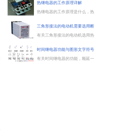
长期稳定工作的电动机、电动机
热继电器的工作原理详解
的绝缘等级、电动机的启动电流
和启动时间等因素，均是选择热
热继电器的工作原理是什么，热
继电器时要考虑的。...
继电器作为一种电路保护顺，主
要用于保护电动机或其它电气设
三角形接法的电动机需要选用断
备、电气线路的过载，及时切断
相
电路，其工作原理详见本文内
有关三角形接法的电动机选用热
容。...
继电器的问题，三角形接法的电
动机是否需要选用断相型热继电
时间继电器功能与图形文字符号
器呢，一起来了解下。...
毁
有关时间继电器的功能，顺延一
段时间后再动作并输出控制信
号，以达到按时间顺序进行控制
的目的，并给出了时间继电器的
图形与文字符号表示方法。...
位