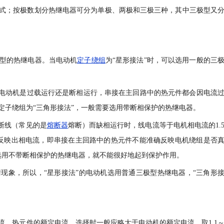
式；按极数划分热继电器可分为单极、两极和三极三种，其中三极型又
型的热继电器。当电动机
定子绕组
为“星形接法”时，可以选用一般的三
论电动机是过载运行还是断相运行，串接在主回路中的热元件都会因电流
定子绕组为“三角形接法”，一般需要选用带断相保护的热继电器。
断线（常见的是
熔断器
熔断）而缺相运行时，线电流等于电机相电流的1.
反映出相电流，即串接在主回路中的热元件不能准确反映电机绕组是否
)此时如果选用不带断相保护的热继电器，就不能很好地起到保护作用。
现象，所以，“星形接法”的电动机选用普通三极型热继电器，“三角形
流。热元件的额定电流，选择时一般应略大于电动机的额定电流，取1.1