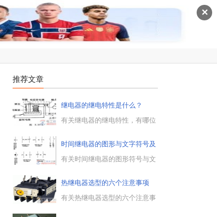
✕
推荐文章
继电器的继电特性是什么？
有关继电器的继电特性，有哪位
知道继电器的继电特性是什么，
帮助解释下，继电器的继电特
时间继电器的图形与文字符号及
性，是指继电器的输入量和输出
功
量在整个变化过程中的相互关
有关时间继电器的图形符号与文
系。...
字符号表示，通电延时型时间继
电器和断电延时型时间继电器的
热继电器选型的六个注意事项
功能与工作原理，感兴趣的朋友
参考下。...
有关热继电器选型的六个注意事
项，包括电动机的容量和电压、