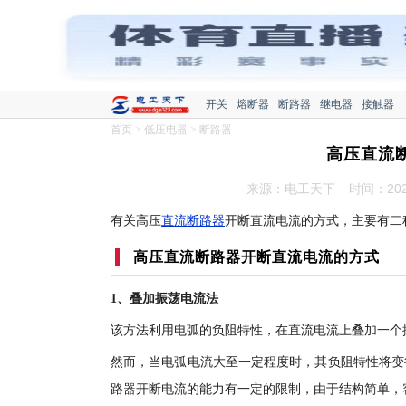
开关
熔断器
断路器
继电器
接触器
首页
>
低压电器
>
断路器
高压直流
来源：电工天下
时间：2020
有关高压
直流断路器
开断直流电流的方式，主要有二
高压直流
断路器
开断直流电流的方式
1、叠加振荡电流法
该方法利用电弧的负阻特性，在直流电流上叠加一个
然而，当电弧电流大至一定程度时，其负阻特性将变
路器开断电流的能力有一定的限制，由于结构简单，