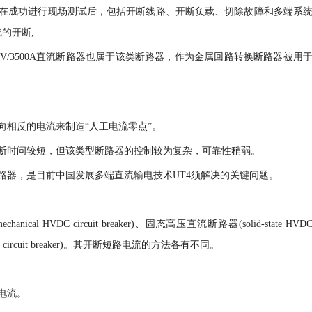
5年在成功进行现场测试后，包括开断线路、开断负载、切除故障和多端系
的开断;
kV/3500A直流断路器也属于该类断路器，作为金属回路转换断路器被用
向相反的电流来制造“人工电流零点”。
断时问较短，但该类型断路器的控制较为复杂，可靠性稍弱。
路器，是目前中国发展多端直流输电技术UT4须解决的关键问题。
VDC circuit breaker)、固态高压直流断路器(solid-state HVD
VDC circuit breaker)。其开断短路电流的方法各有不同。
电流。