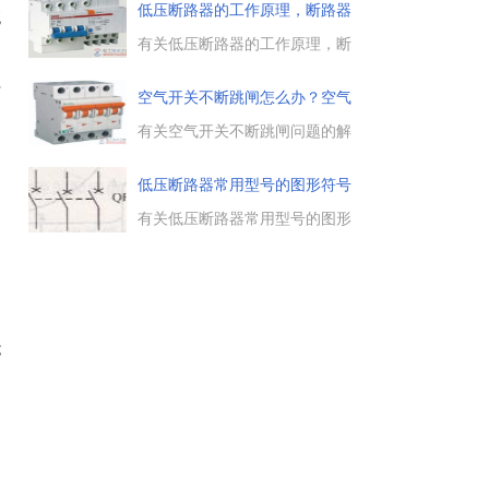
电流、额定电压、配电保护及过
低压断路器的工作原理，断路器
统
载、短路及欠电压保护方面的区
脱扣
别，对大家了解漏电断路器与塑
有关低压断路器的工作原理，断
料外壳式断路有所帮助。...
路器脱扣器的工作原理，低压断
路器的主触点是靠手动操作或电
于
空气开关不断跳闸怎么办？空气
动合闸的，主触点闭合后，自由
开跳
脱扣机构将主触点锁在合闸位置
有关空气开关不断跳闸问题的解
上。...
决方法，导致空气开关不断跳闸
的原因有哪些，如何解决此问
低压断路器常用型号的图形符号
题，一起来了解下。...
与
有关低压断路器常用型号的图形
符号与文字符号，低压断路器的
常用型号有DZ10、D25-20和
D25-50系列，这些低压断路器的
图形与文字符号表示方法。...
C