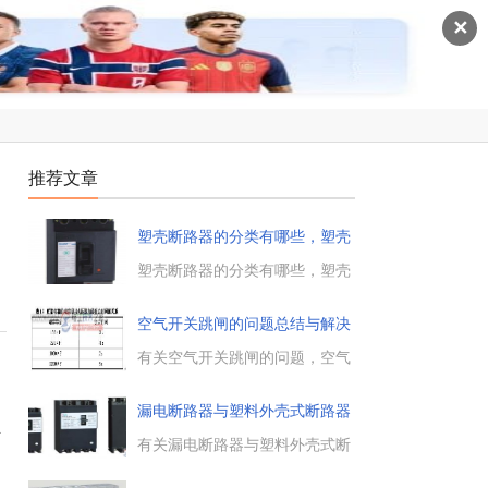
✕
推荐文章
塑壳断路器的分类有哪些，塑壳
断路
塑壳断路器的分类有哪些，塑壳
断路器的基本分类。学习塑壳断
路器的使用，自然离不开塑壳断
空气开关跳闸的问题总结与解决
路器的分类方法，塑壳断路器就
方
是一种开关，掌握塑壳断路器的
有关空气开关跳闸的问题，空气
基本分类方法。...
开关跳闸的问题分析，防止高压
系统闪电瞬间失压脱扣器衔铁释
漏电断路器与塑料外壳式断路器
放的几种方案，空开跳闸的技术
断
区
改造依据与解决方法。...
有关漏电断路器与塑料外壳式断
路器的区别，介绍了二者在额定