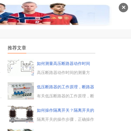
✕
推荐文章
如何测量高压断路器动作时间
总
高压断路器动作时间的测量方
法，包括动作时间的定义，时间
测量方法，断路器分、合闸时间
低压断路器的工作原理，断路器
测量原理接线图，三相同步差的
脱扣
测量方法，以及使用专门断路器
有关低压断路器的工作原理，断
动特性测试仪测量等。...
路器脱扣器的工作原理，低压断
路器的主触点是靠手动操作或电
如何操作隔离开关？隔离开关的
动合闸的，主触点闭合后，自由
操作
脱扣机构将主触点锁在合闸位置
隔离开关的操作步骤，正确操作
上。...
隔离开关的方法，分为五个步