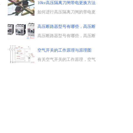
骤，包括隔离开关与断路器、接
10kv高压隔离刀闸带电更换方法
于
地开关配合使用问题，隔离开关
(
合闸与分闸的要求等。...
如何进行高压隔离刀闸的带电更
换，高压设备例行巡检中，对
10kv高压隔离刀闸带电更换的方
高压断路器型号有哪些，高压断
法，在施工之前，先在变电站退
路器
出该组线路的自动重合闸装
高压断路器型号有哪些，高压断
置。...
路器全部型号含义。有关高压断
路器的型号含义，高压断路器全
空气开关的工作原理与原理图
部型号包括以下几部分：1)第一
个拼音文字代表断路器的种类，
有关空气开关的工作原理，空气
即S表示少油，D表示多油......
开关原理图，以及空气开关的三
大功能：过热保护、过流保护、
欠压保护，当短路发生时，电流
流过感应线圈而产生一强大磁
场，推动杠杆使断路器快速脱
扣。...