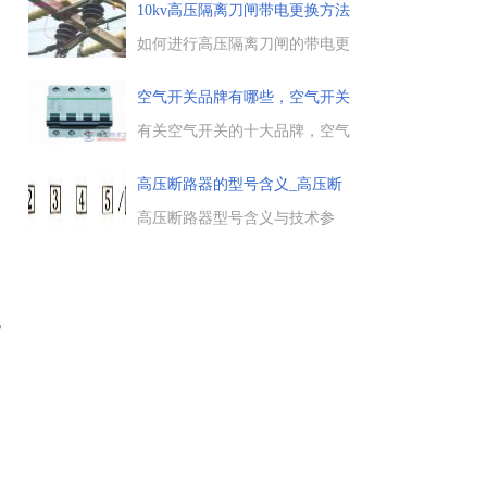
各种脱扣器。...
称“空开”）的接线图，左零右火
10kv高压隔离刀闸带电更换方法
的空开接线图，漏电保护器上的
(
火线和零线的连接的接法。...
如何进行高压隔离刀闸的带电更
换，高压设备例行巡检中，对
10kv高压隔离刀闸带电更换的方
空气开关品牌有哪些，空气开关
法，在施工之前，先在变电站退
十大
出该组线路的自动重合闸装
有关空气开关的十大品牌，空气
置。...
开关品牌有哪些，包括施耐德
Schneider、正泰CHINT、德力
高压断路器的型号含义_高压断
西、西门子等国内外空气开关品
路
牌，供大家参考。...
高压断路器型号含义与技术参
数，高压断路器的型号一共有7
个部分组成，包括断路器类型、
设计序列号、额定电流、额定断
流容量等，高压断路器的主要技
机
术参数，有额定电压、合闸时
间、分闸时间等。...