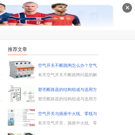
✕
推荐文章
空气开关不断跳闸怎么办？空气
开跳
线
有关空气开关不断跳闸问题的解
决方法，导致空气开关不断跳闸
的原因有哪些，如何解决此问
塑壳断路器的结构组成与选用方
题，一起来了解下。...
法
塑壳断路器的结构组成与选用方
法，如何选择合适的塑壳断路
器，以塑壳断路器为例介绍断路
空气开关与插座中火线、零线与
器的结构、工作原理、使用与选
路
地
用方法，断路器主要由3个基本
有关空气开关、插座中火线、零
部分组成，即触头、灭弧系统和
线与地线的接线图，断路器（简