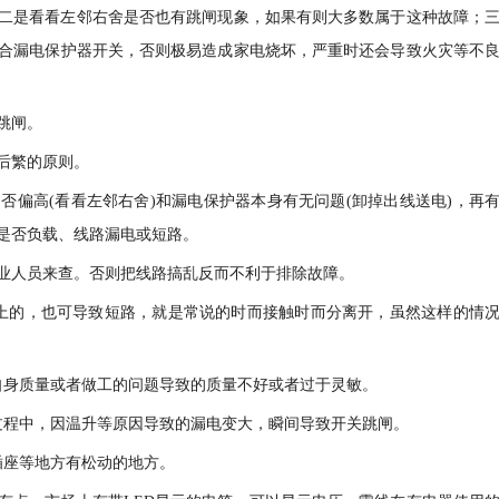
二是看看左邻右舍是否也有跳闸现象，如果有则大多数属于这种故障；
合漏电保护器开关，否则极易造成家电烧坏，严重时还会导致火灾等不
跳闸。
后繁的原则。
否偏高(看看左邻右舍)和漏电保护器本身有无问题(卸掉出线送电)，再
是否负载、线路漏电或短路。
业人员来查。否则把线路搞乱反而不利于排除故障。
上的，也可导致短路，就是常说的时而接触时而分离开，虽然这样的情
自身质量或者做工的问题导致的质量不好或者过于灵敏。
过程中，因温升等原因导致的漏电变大，瞬间导致开关跳闸。
插座等地方有松动的地方。