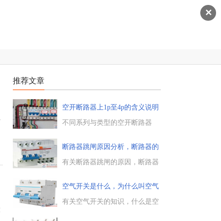
✕
推荐文章
空开断路器上1p至4p的含义说明
开
不同系列与类型的空开断路器
上，会标明是1P的还是2P的，有
些还会有3P、4P标志，那么空开
断路器跳闸原因分析，断路器的
断路器上1P、2P、3P、4P的含义
作用
是什么，电工天下小编带大家来
有关断路器跳闸的原因，断路器
了解下。...
的作用是切断和接通负荷电路，
用
以及切断故障电路，防止事故扩
空气开关是什么，为什么叫空气
大，这里重点介绍了自动空气开
开关
关，即低压断路器的跳闸原因，
有关空气开关的知识，什么是空
大
供大家参考。...
气开关，为什么叫空气开关，空