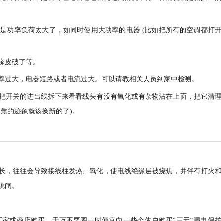
是功率负荷太大了，如同时使用大功率的电器.(比如把所有的空调都打
缘皮破了等。
率过大，电器短路或者电流过大。可以请教相关人员到家中检测。
把开关的进出线拆下来看看线头有没有氧化或有杂物沾在上面，把它清
焦的迹象就该换新的了)。
长，往往会导致接线柱发热、氧化，使电线绝缘层被烧焦，并伴有打火
跳闸。
家或商店购买，千万不要图一时便宜向一些个体户购买“三无”漏电保