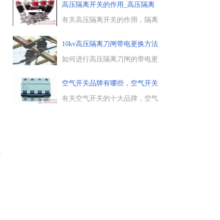
气开关有哪些特点，空气开关是
高压隔离开关的作用_高压隔离
用来做什么的。...
开
有关高压隔离开关的作用，隔离
电压、倒换母线、接通断开电
路、接通和断开电压互感器和避
10kv高压隔离刀闸带电更换方法
雷器电路，隔离开关与高压断路
(
器的配合使用，高压隔离开关型
如何进行高压隔离刀闸的带电更
号与含义等。...
换，高压设备例行巡检中，对
10kv高压隔离刀闸带电更换的方
空气开关品牌有哪些，空气开关
法，在施工之前，先在变电站退
十大
出该组线路的自动重合闸装
有关空气开关的十大品牌，空气
置。...
开关品牌有哪些，包括施耐德
Schneider、正泰CHINT、德力
西、西门子等国内外空气开关品
牌，供大家参考。...
虑
的