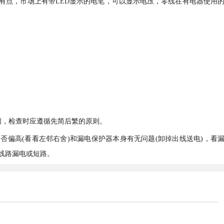
有点，市场上有带LED显示的电笔，可以显示电压，零线在有电器使用
闸，检查时应遵循先简后繁的原则。
否偏高(看看左邻右舍)和漏电保护器本身有无问题(卸掉出线送电)，看
线路漏电或短路。