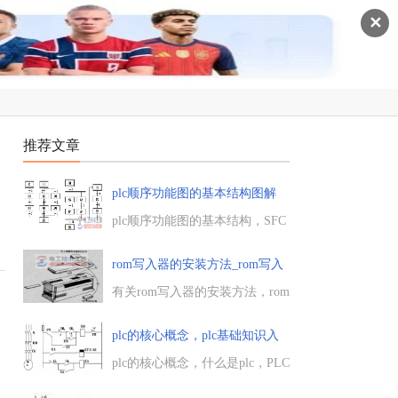
✕
推荐文章
plc顺序功能图的基本结构图解
plc顺序功能图的基本结构，SFC
的基本结构分为单序列、选择序
列、并行序列、循环序列与复合
rom写入器的安装方法_rom写入
序列，复合序列就是一个集单序
器
列、选择序列、并行序列和循环
有关rom写入器的安装方法，rom
序列于一体的结构。...
写入器的具体功能，把 pc 的
ram 中的程序传送到eprom卡件
plc的核心概念，plc基础知识入
中固化要进行部件拆装，固化结
门
束后的拆装工作，写入器的固化
plc的核心概念，什么是plc，PLC
操作等。...
可编程序控制柜采用工业级芯片