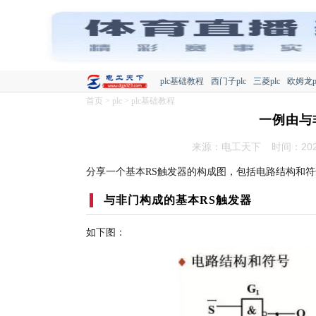
plc基础教程
西门子plc
三菱plc
欧姆龙p
首页
>
plc
>
plc基础教程
一例由与
来源：电工天下
时间：2021
分享一个基本RS触发器的构成图，包括电路结构和
与非门构成的基本RS触发器
如下图：