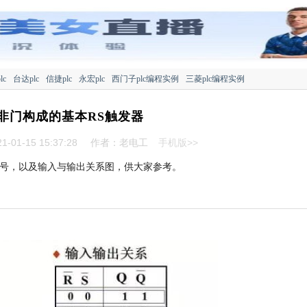
lc
台达plc
信捷plc
永宏plc
西门子plc编程实例
三菱plc编程实例
非门构成的基本RS触发器
-01-15 15:37:28
作者：老电工
手机版>>
符号，以及输入与输出关系图，供大家参考。