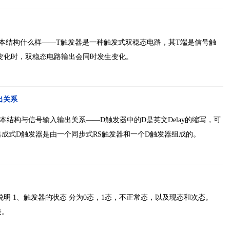
基本结构什么样——T触发器是一种触发式双稳态电路，其T端是信号触
变化时，双稳态电路输出会同时发生变化。
出关系
本结构与信号输入输出关系——D触发器中的D是英文Delay的缩写，可
成式D触发器是由一个同步式RS触发器和一个D触发器组成的。
说明 1、触发器的状态 分为0态，1态，不正常态，以及现态和次态。
表。