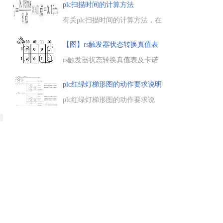
作为控制核心，PLC的产生和发
plc扫描时间的计算方法
展电气电路，PLC替代电气控制
的发展过程，plc与plc控制系统
有关plc扫描时间的计算方法，在
的特点。...
plc编程中计算80点I/O的CQM1的
扫描时间，包括系统监测时间、
【图】rs触发器状态转换真值表
程序执行时间、I/O刷新时间及
及
访问外设端口的时间等。...
rs触发器状态转换真值表及卡诺
图，状态转换真值表：输入信号
与原态、次态之间的关系，Qn
plc红绿灯梯形图的动作要求说明
：原状态或现态，Qn+1：新状态
或次态，一起来了解下。...
plc红绿灯梯形图的动作要求说
明，plc红绿灯的动作要求，总结
为四点，车道红灯、人行道红
灯，亮30秒，车道绿灯、人行道
绿灯，亮25秒，plc红绿灯梯形图
的四点说明。...