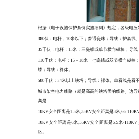
根据《电子设施保护条例实施细则》规定，各级电压
380伏：电杆，10米以下；普通瓷珠；导线：护套线、
35千伏：电杆：15米；三瓷蝶或单节横向磁棒；导
110千伏：电杆：15－18米；七瓷蝶或双节横向磁棒
蝶；导线：祼体。
500千伏：24米以上铁塔；导线：祼体。单看线是看
城市架空电力线路（就是高高的铁塔类的线路）边导
离是:
10KV安全距离是1.5米,35KV安全距离是3米,66-11
10KV安全距离是6米,35KV安全距离是6.5米-110K
区。