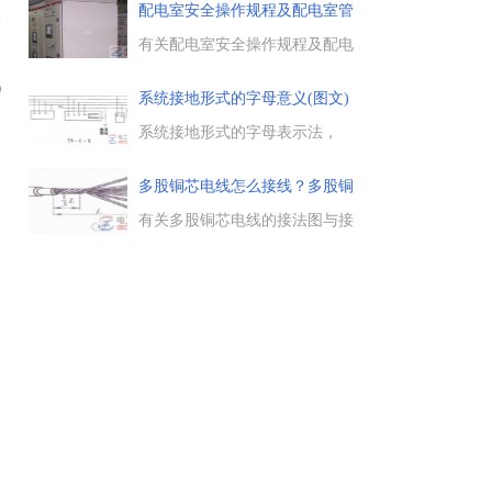
耗、关断损耗二种，减小开通损
配电室安全操作规程及配电室管
神
耗的几种方法，如何降低开关管
理
的开关损耗，如何缩短开关时间
有关配电室安全操作规程及配电
及调试的方法等。...
室管理制度，配电室的安全操作
至关重要，在配电室操作时，务
0
系统接地形式的字母意义(图文)
必严格遵守配电室安全操作规
程，熟悉配电房的各项管理制
系统接地形式的字母表示法，
度。...
【系统接地形式以拉丁字母作代
号】，第一个字母表示电源端与
多股铜芯电线怎么接线？多股铜
地的关系，第二个字母表示电气
芯电
装置的外露可导电部分与地的关
有关多股铜芯电线的接法图与接
系。...
线方法，以7股铜芯线为例，介
绍了多股铜芯导线的接线方法，
共分为八个步骤，帮助大家掌握
多股铜芯导线是如何接线的。...