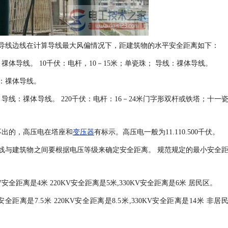
导线边线在计算导线最大风偏情况下，距建筑物的水平安全距离如下：
祼体导线。 10千伏：电杆，10－15米；单瓷珠； 导线：祼体导线。
线：祼体导线。
；导线：祼体导线。 220千伏：电杆：16－24米门字形双杆或铁塔；十一
不出的，高压电在塔座和
变压器
有标示。高压电一般为11.110.500千伏。
线与建筑物之间要根据电压等级来确定安全距离。 规范规定的最小安全
0KV安全距离是4米 220KV安全距离是5米,330KV安全距离是6米 居民区。
V安全距离是7.5米 220KV安全距离是8.5米,330KV安全距离是14米 非居