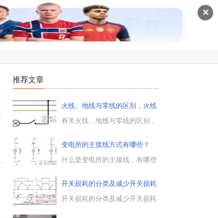
✕
推荐文章
火线、地线与零线的区别，火线
零线
v
有关火线、地线与零线的区别，
火线和零线都是带电的线，零线
和地线是两个不同的概念，地线
变电所的主接线方式有哪些？
的对地电位为零，使用的电器的
(多图)
最近点接地，零线的对地电位不
什么是变电所的主接线，有哪些
一定为零。...
接线方式，确定变电所的主接线
是变电所设计的重中之重，变电
开关损耗的分类及减少开关损耗
所的主接线方式，包括单母线接
的
线方式，双母线接线方式等多
开关损耗的分类及减少开关损耗
种。...
的方法，开关损耗分为开通损