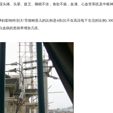
可出现头痛、头晕、疲乏、睡眠不佳，食欲不振，血液、心血管系统及中枢
妇影响特别大!导致畸形儿的比例是4倍(比不在高压电下生活的比例).30
白血病的患病率增加几倍。