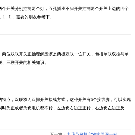
两个开关分别控制两个灯，五孔插座不归开关控制两个开关上边的四个
，1，L，需要的朋友参考下。
，两位双联开关正确理解应该是两极双联一位开关，包括单联双控与单
联、三联开关的相关知识。
的特点，双联双刀双掷开关接线方式，这种开关有6个接线脚，可以实现
同时为正或者为负电机都不转，左边负右边正正转，右边负左边正反
下一篇：
电葫芦吊机实物接线图一例