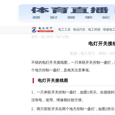
电工工具
电动汽车
电工焊接
维修电
首页
>
电工技术
>
电工识图
电灯开关接
来源：电工天下
时间：2019
不错的电灯开关接线图，一只单联开关控制一盏灯，
个地方控制一盏灯，及相关注意事项。
电灯开关接线图
1、一只单联开关控制一盏灯，如图1所示。在接线
没有电，使用、维修都比较方便。
2、两只双联开关在两个地方控制一盏灯，如图2所