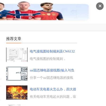
✕
推荐文章
电气接线图绘制规则及CW6132
车床
三
电气接线图的绘制规则，
CW6132车床电气互连接线图为
例，电气控制柜内各电气元件可
ssr固态继电器接线图(输入与负
直接连接，而外部元器件与电气
载
柜之间连接须经接线端子板进
分享一个ssr固态继电器的接线
行，连接导线应注明导线根数、
图，接线图中提供了输入与负载
上
导线截面积等。...
的接法，电路比较简单，供初学
电动车充电着火怎么办，四大措
的电工朋友参考下。...
施防
有关电动车充电起火的问题，应
者
该如何来做才可以避免电动车充