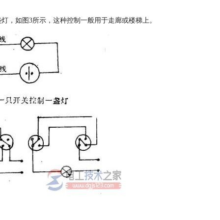
盏灯，如图3所示，这种控制一般用于走廊或楼梯上。