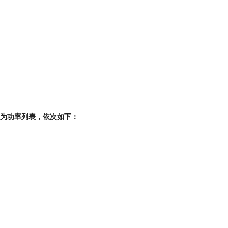
为为功率列表，依次如下：