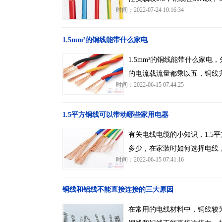
时间：2022-07-24 10:16:34
1.5mm²的铜线能带什么家电
1.5mm²的铜线能带什么家电
的电流载流量都乘以五，铜线
时间：2022-06-15 07:44:25
1.5平方铜线可以带动哪些家用电器
有关电线电缆的小知识，1.5
多少，在家装时如何选择电线
时间：2022-06-15 07:41:16
铜线和铝线不能直接连接的三大原因
在常用的电线材料中，铜线较