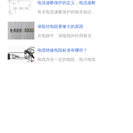
吊空载下进行，压下与凸轮相对
电流速断保护的定义，电流速断
应的微动开关，对两挡高度限位
保护
进行多次空载验证和修正。...
有关电流速断保护的相关知识，
介绍了电流速断保护的定义，电
流速断保护一般设定值较大，多
保险丝电阻要够大的原因
为瞬时动作，并介绍了电流速断
保护的主要特点，供大家学习参
在电路中，保险线的作用相当
考。...
大，起到保障电路安全运行的作
用，一般要求保险线的电阻要大
电缆绝缘电阻标准有哪些？
一些，才能在电路出现问题时，
能够快速熔断，起到一定的保护
电缆存在一定的电阻，电力电缆
作用。...
投入运行前应测量绝缘电阻，那
么电缆的绝缘电阻有什么标准
吗，不同电压范围下的电缆绝缘
电阻值的范围大小是多少。...