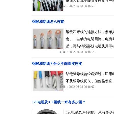
铜线和铝线不能直接连接在一
时间：2022-06-08 06:19:57
铜线和铝线怎么连接
铜线和铝线的连接方法，参考
定。一些动力电缆回路，电缆
后，再与铜线那段电缆头用螺
时间：2022-06-08 06:18:15
铜线和铝线为什么不能直接连接
铝绝缘导线曾经辉煌过，民用
不及铜导线优良，但价格便宜
时间：2022-06-08 06:16:07
120电缆及3+1铜线一米有多少铜？
120电缆及3+1铜线一米有多少铜