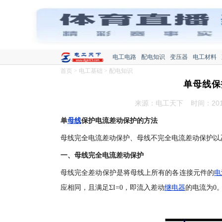
电工电路
配电知识
变压器
电工材料
首页
>
电工基础
>
配电知识
单母线保
来源：电工天下
时间：2015
单
母线
保护电流差动保护的方法
母线完全电流差动保护、母线不完全电流差动保护以
一、母线完全电流差动保护
母线完全差动保护是将母线上所有的各连接元件的
电
应相同，且满足ΣI=0，即流入差动
继电器
的电流为0