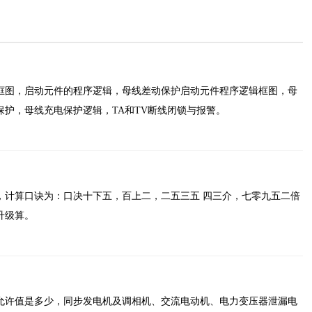
框图，启动元件的程序逻辑，母线差动保护启动元件程序逻辑框图，母
护，母线充电保护逻辑，TA和TV断线闭锁与报警。
，计算口诀为：口决十下五，百上二，二五三五 四三介，七零九五二倍
升级算。
允许值是多少，同步发电机及调相机、交流电动机、电力变压器泄漏电