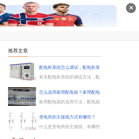
✕
推荐文章
配电柜系统怎么调试，配电柜系
统调
有关配电柜系统的调试方法，配
电柜调试的两大系统，分别是照
明系统调试与电气动力系统的调
怎么选用家用配电箱？家用配电
试，这里重点介绍这二种配电柜
箱选
系统的调试方法。...
家用配电箱的选用方法，配电箱
均
是家装强电用来分路及安装空气
开关的箱子，如何选用一个好用
变电所的主接线方式有哪些？
的家用配电箱，以及配电箱中各
(多图)
种电器元件的选择标准与方法，
什么是变电所的主接线，有哪些
一起来了解下。...
接线方式，确定变电所的主接线