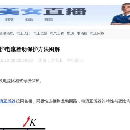
直交流电
电工入门
电工试题
电气工程
电源
电动机
电工问答
护电流差动保护方法图解
-12-09 20:39:30
作者：老电工
手机版>>
及电流比相式母线保护。
流互感器
按同名相、同极性连接到差动回路，电流互感器的特性与变比
。