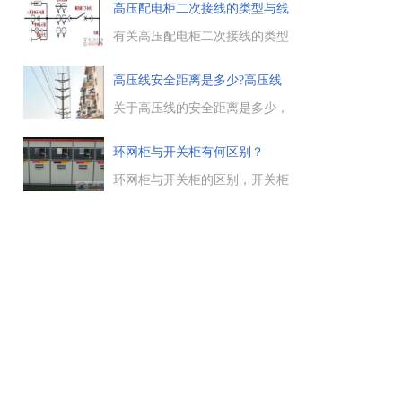
是变电所设计的重中之重，变电
高压配电柜二次接线的类型与线
所的主接线方式，包括单母线接
头
线方式，双母线接线方式等多
有关高压配电柜二次接线的类型
种。...
与线头代码，配电柜中二次接
线，分为：控制回路，信号回
高压线安全距离是多少?高压线
路，表计回路，保护回路等，高
的
压柜常用符号的分类。...
关于高压线的安全距离是多少，
220千伏的高压线与110Kv的高压
线安全距离是不一样的，远离高
环网柜与开关柜有何区别？
压线，减少高压线带来的危害，
那么高压线的安全距离到底是多
环网柜与开关柜的区别，开关柜
少。...
有高压、低压之分，高压有环网
柜、中置柜、GG1A等，环形干
线是由每台出线柜的母线连接起
来共同组成，环网柜中的高压开
关一般是负荷开关。...