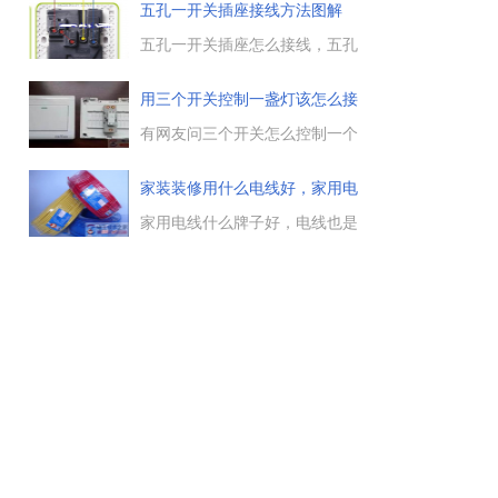
果插座电源与照明电源是分开
选择，不同空间开关插座布置
五孔一开关插座接线方法图解
的，可以参考下图来接线。...
表，保证开关插座布置的合理适
用和周到全面，包括客厅开关插
五孔一开关插座怎么接线，五孔
座布置图，电视墙和空调插座布
一开关面板接线分为二种情况，
置图等。...
一是开关控制插座，二是开关控
用三个开关控制一盏灯该怎么接
制灯，不控制插座，这两种情况
线
下的五孔一开关插座接线图说
有网友问三个开关怎么控制一个
明。...
灯，如果不同位置的三个开关都
可以有效控制一个灯的开与关，
家装装修用什么电线好，家用电
与用一个开关控制一个灯或两个
线什
开关控制一个灯的接线要复杂很
家用电线什么牌子好，电线也是
多，在开关选用上也是有要求
一分钱一分货的，好的品牌电线
的。...
质量过硬，也是家庭装修时电线
的首要选择，究竟什么牌子的家
用电线好呢，在家装时一定要选
购品牌电线。...