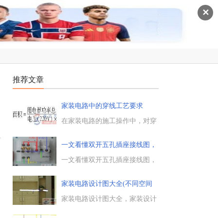
✕
推荐文章
家装电路中的穿线工艺要求
在家装电路的施工操作中，对穿
线工艺的要求有哪些，这里总结
正
了家装电路中的穿线工艺要求，
一文看懂双开五孔插座接线图，
主要包括工具和器材的准备、穿
附多
线相关标准和要求，以及导线截
一文看懂双开五孔插座接线图，
面积的计算和选择要求等。...
附多种接线方式。对双开五孔插
座进行接线时，需要两个开关每
家装电路设计图大全(不同空间
个单独控制一盏灯时，则接线图
开
如下。如果照明电源与插座电源
家装电路设计图大全，家装设计
不分开，则按照上图来接线；如
墙壁开关插座的安装数量和位置