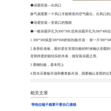
◆浴霸安装—出风口
换气扇需要一个风口才能将室内空气吸出。出风口的直
◆浴霸安装—安装口的预留
◆一般浴霸开孔为300*300,也有浴霸开孔为300
1.300*300或是300*600的铝扣板吊顶： 留一片30
2.条形铝条板，最好是在安装扣板的时候确认浴霸
龙骨跨度的较结实的木条，做安装浴霸之用。
3.塑钢扣板，基本同上
4.防水石膏板吊顶和桑拿板吊顶，因要确认龙骨的
相关文章
等电位端子箱要不要自己接线