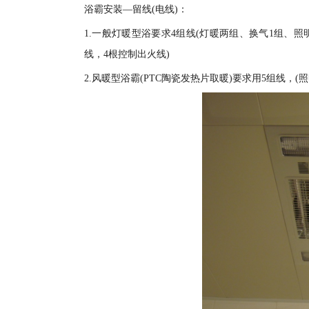
浴霸安装—留线(电线)：
1.一般灯暖型浴要求4组线(灯暖两组、换气1组、照明
线，4根控制出火线)
2.风暖型浴霸(PTC陶瓷发热片取暖)要求用5组线，(