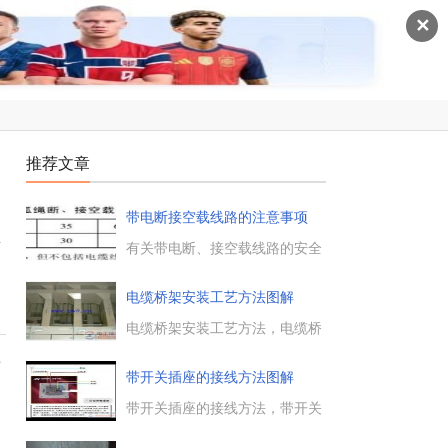
✕
推荐文章
带电断接空载线路的注意事项
安
有关带电断、接空载线路的安全
规定，带电断、接空载线路时，
须确认线路的终端断路器或隔离
电缆桥架安装工艺方法图解
开关确已断开，带电断、接空载
线路时，作业人员应戴护目镜，
电缆桥架安装工艺方法，电缆桥
并应采取消弧措施等。...
架必须合理使用零部件，电缆桥
率
架安装工艺参考做法，包括电缆
带开关插座的接线方法图解
桥架漏斗的正确使用方法，电缆
桥架首端接地做法等，必须考虑
带开关插座的接线方法，带开关
每系统桥架必须有不少于两点与
插座的正确接线图，开关带插座