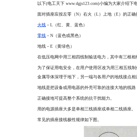
以下(电工天下 www.dgjs123.com)小编为大家
面对插座应按左零（N）右火（L）上地（E）的正确
火线
－L（红、黄、蓝色）
零线
－N（蓝色或黑色）
地线－E（黄绿色）
在低压电网中用三相四线制输送电力，其中有三根相线(
为了保证用电安全，在用户使用区改为用三相五线制供
金属导体深埋于地下，另一端与各用户的地线接点相
地线是把设备或用电器的外壳可靠的连接大地的线路
正确接地可提高整个系统的抗干扰能力。
用的电源插座大多是单相三线插座或单相二线插座。
常见的插座接线极性规律如下图。