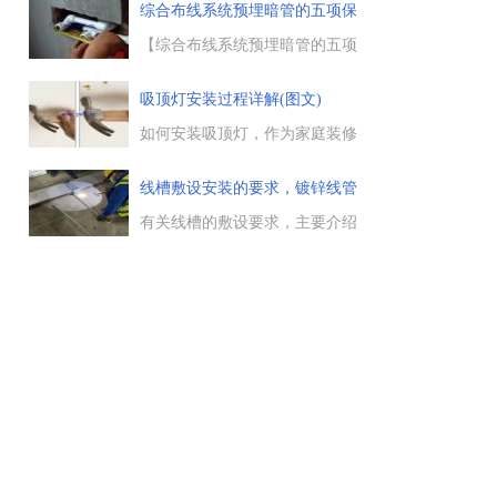
接地干线相连，并且明确可视，
的接线方式一般类同，插座的安
综合布线系统预埋暗管的五项保
标识清楚。...
装要求，明装插座安装的距地高
护
度一般在1.5--1.8m，暗装的插座
【综合布线系统预埋暗管的五项
距地不能低于0.3m，强电与弱电
保护规定】在综合布线系统中进
插座的距离要保持在30cm以
行预埋暗管的操作，是一项技术
吸顶灯安装过程详解(图文)
上。...
活，暗管的敷设与预埋，需要掌
握一定的技术要领，电工天下小
如何安装吸顶灯，作为家庭装修
编整理了综合布线系统...
的必备电气设备，吸顶灯的安
装，考验一个电工的实操水平，
线槽敷设安装的要求，镀锌线管
关于吸顶灯的安装步骤，需要的
与线
朋友参考下。...
有关线槽的敷设要求，主要介绍
了在敷设线槽时，对线槽的连接
用
要求，线槽直线段连接，以及线
槽进行交叉、转弯等连接时，需
要注意的问题等。...