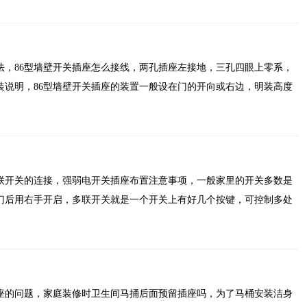
法，86型墙壁开关插座怎么接线，两孔插座左接地，三孔四眼上零系，
装说明，86型墙壁开关插座的装置一般设在门的开向或右边，明装高度
联开关的连接，强弱电开关插座布置注意事项，一般家里的开关多数是
门后用右手开启，多联开关就是一个开关上有好几个按键，可控制多处
座的问题，家庭装修时卫生间马捅后面预留插座吗，为了马桶安装洁身