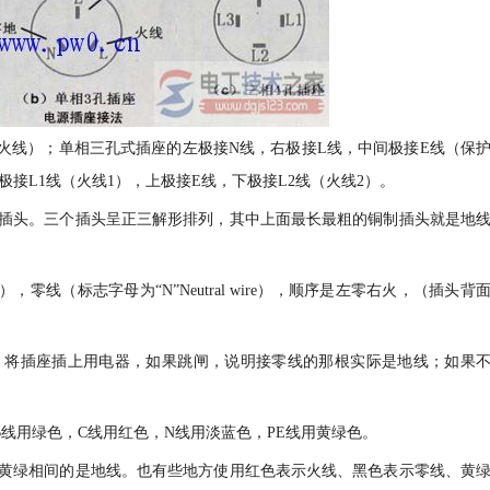
（火线）；单相三孔式插座的左极接N线，右极接L线，中间极接E线（保
极接L1线（火线1），上极接E线，下极接L2线（火线2）。
插头。三个插头呈正三解形排列，其中上面最长最粗的铜制插头就是地
e），零线（标志字母为“N”Neutral wire），顺序是左零右火，（插头背
，将插座插上用电器，如果跳闸，说明接零线的那根实际是地线；如果
线用绿色，C线用红色，N线用淡蓝色，PE线用黄绿色。
黄绿相间的是地线。也有些地方使用红色表示火线、黑色表示零线、黄