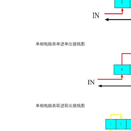
单相电能表单进单出接线图
单相电能表双进双出接线图