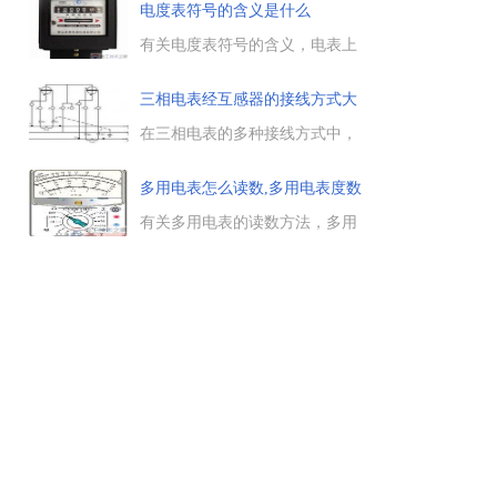
对于三相四线电度表，如果电度
电度表符号的含义是什么
表最右边没有红色读数框，那黑
色读数框的都是整数。...
有关电度表符号的含义，电表上
有很多符号，包括各种物理符号
或关于电表的信息的一些符号，
三相电表经互感器的接线方式大
每个符号都有其特殊的意义，一
全
起来了解下。...
在三相电表的多种接线方式中，
有一种就是经互感器的接线方
式，三相四线电表常用这种接线
多用电表怎么读数,多用电表度数
方式，究竟三相电表怎么经互感
器接线，具体的接线方式是怎么
有关多用电表的读数方法，多用
样的，一起来了解下。...
电表度数的查看方法，多用电表
读数从上到下分别代表什么，电
表(电压表电流表)的读数方
法。...