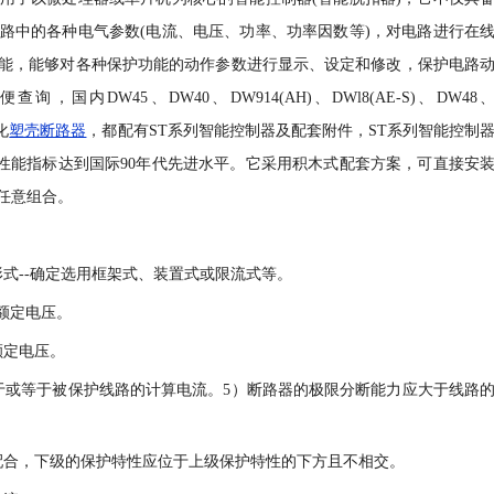
路中的各种电气参数(电流、电压、功率、功率因数等)，对电路进行在
能，能够对各种保护功能的动作参数进行显示、设定和修改，保护电路
DW45、DW40、DW914(AH)、DWl8(AE-S)、DW48
化
塑壳断路器
，都配有ST系列智能控制器及配套附件，ST系列智能控制
品性能指标达到国际90年代先进水平。它采用积木式配套方案，可直接安
任意组合。
式--确定选用框架式、装置式或限流式等。
额定电压。
额定电压。
于或等于被保护线路的计算电流。5）断路器的极限分断能力应大于线路
配合，下级的保护特性应位于上级保护特性的下方且不相交。