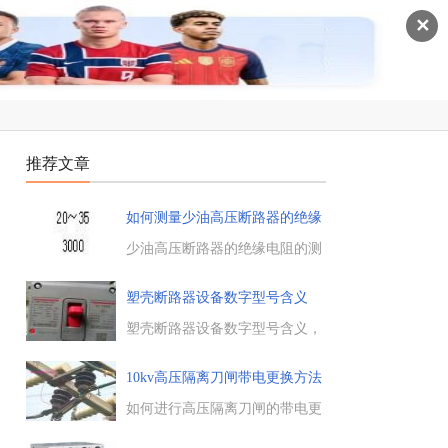
✕
推荐文章
如何测量少油高压断路器的绝缘
电
少油高压断路器的绝缘电阻的测
量方法，测量绝缘电阻用于发现
油断路器的绝缘杆受潮、电弧烧
塑壳断路器设备数字型号含义
伤和绝缘裂缝等缺陷，参照出厂
试验标准或根据设备的运行情况
塑壳断路器设备数字型号含义，
和历次试验结果进行分析。...
塑壳断路器是常用的电气原件，
其上面的数字“3300”“3200”代表
10kv高压隔离刀闸带电更换方法
的含义，第一个数字代表极数，
(
二极用2表示，三极用3表示，4
如何进行高压隔离刀闸的带电更
极用四表示。...
换，高压设备例行巡检中，对