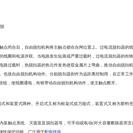
器脱
触点闭合后，自由脱扣机构将主触点锁在合闸位置上。过电流脱扣器的
的线圈和电源并联。当电路发生短路或严重过载时，过电流脱扣器的衔
电路过载时，热脱扣器的热元件发热使双金属片上弯曲，推动自由脱扣
。也使自由脱扣机构动作。分励脱扣器则作为远距离控制用，在正常工
按钮，使线圈通电，衔铁带动自由脱扣机构动作，使主触点断开。
启式和装置式两种。开启式又称为框架式或万能式，装置式又称为塑料
，内装触点系统、灭弧室及脱扣器等，可手动或电动(对大容量断路器而言
择性保护功能，广泛用于
配电线路
。