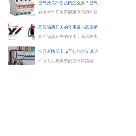
10kv高压隔离刀闸带电更换的方
空气开关不断跳闸怎么办？空气
法，在施工之前，先在变电站退
开跳
出该组线路的自动重合闸装
有关空气开关不断跳闸问题的解
置。...
决方法，导致空气开关不断跳闸
的原因有哪些，如何解决此问
高压隔离开关的作用及与高压断
题，一起来了解下。...
路
高压隔离开关的作用，高压隔离
开关用于隔离电压，利用隔离开
关将设备或线路，从一组母线切
空开断路器上1p至4p的含义说明
换到另一组母线上，接通断开电
路等。...
不同系列与类型的空开断路器
上，会标明是1P的还是2P的，有
些还会有3P、4P标志，那么空开
断路器上1P、2P、3P、4P的含义
是什么，电工天下小编带大家来
了解下。...