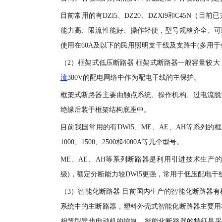
目前常用的有DZl5、DZ20、DZXl9和C45N（目
能力高、限流性能好、操作轻便，型号规格齐全、可
使用在60A及以下的民用照明支干线及支路中(多用
（2）框架式低压断路器 框架式断路器一般容量较大
流
380V的配电网络中作为配电干线的主保护。
框架式断路器主要由触点系统、操作机构、过电流脱
绝缘后装于框架结构底座中。
目前我国常用的有DWl5、ME、AE、AH等系列
1000、1500、2500和4000A等几个型号。
ME、AE、AH等系列断路器是利用引进技术生产的。
级)，额定分断能力较DWl5更强，常用于低压配电干
（3）智能化断路器 目前国内生产的智能化断路器
系统中的主断路器，塑料外壳式智能化断路器主要用
相笼型异步电动机的控制。智能化断路器的特征是采