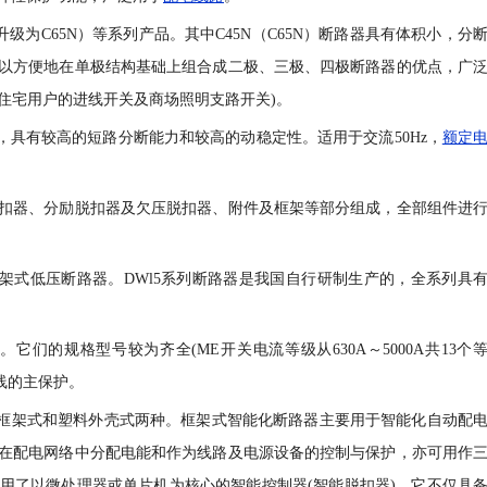
前已升级为C65N）等系列产品。其中C45N（C65N）断路器具有体积小，分
以方便地在单极结构基础上组合成二极、三极、四极断路器的优点，广
于住宅用户的进线开关及商场照明支路开关)。
，具有较高的短路分断能力和较高的动稳定性。适用于交流50Hz，
额定
扣器、分励脱扣器及欠压脱扣器、附件及框架等部分组成，全部组件进
的框架式低压断路器。DWl5系列断路器是我国自行研制生产的，全系列具
它们的规格型号较为齐全(ME开关电流等级从630A～5000A共13个
线的主保护。
有框架式和塑料外壳式两种。框架式智能化断路器主要用于智能化自动配
在配电网络中分配电能和作为线路及电源设备的控制与保护，亦可用作
用了以微处理器或单片机为核心的智能控制器(智能脱扣器)，它不仅具