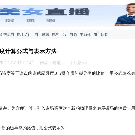
直交流电
电工入门
电工试题
电气工程
电源
电动机
电工问答
度计算公式与表示方法
-12-27 11:07:41
作者：老电工
手机版>>
场强度等于该点的磁感应强度B与媒介质的磁导率的比值，用公式怎么
复杂。为方便计算，引入磁场强度这个新的物理量来表示磁场的性质，
介质的磁导率的比值，用公式表示为：