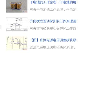
符号与单位是什么，电量的计算
干电池的工作原理，干电池的用
公式是什么，另外还介绍了电能
途
单位换算关系，下面与电工天下
有关干电池的工作原理，干电池
小编一起来了解下。...
是一种伏打电池，干电池处于化
学电源中的原电池，是一种一次
方向横联差动保护的工作原理图
性电池，除了解干电池的原理
解
外，还需要知道干电池的一般用
有关方向横联差动保护的工作原
途。...
理图解，双回线横联差动保护装
置是由电流启动元件和功率方向
【图】直流电源电压调整模块原
元件组成，功率方向继电器
理
KPD1与KPD2加进同一电压，但
直流电源电压调整模块的原理，
极性相反，方向横联差动保护的
直流电源电压调整模块，调整管
原理图。...
采用场效应管组成，以实现大电
流输出，本电路中的调整管可选
TL431，场效应管和OP07、
LM324及取样电路构成的负反馈
电路用于调节输出电压。...