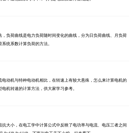
法，负荷曲线是电力负荷随时间变化的曲线，分为日负荷曲线、月负荷
荷系统系数计算负荷的方法。
流电动机与特种电动机相比，在转速上有较大悬殊，怎么来计算电机的
型电机转速的计算方法，供大家学习参考。
阻抗大小，在电工学中计算公式中反映了电功率与电流、电压三者之间