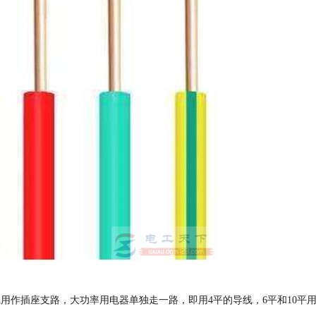
平导线用作插座支路，大功率用电器单独走一路，即用4平的导线，6平和10平