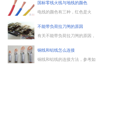
电磁线绝缘层的剖削，电力线绝
国标零线火线与地线的颜色
缘层的剖削，塑料硬线绝缘层的
剖削，塑料软线绝缘层的剖削
电线的颜色有三种，红色是火
等。...
线，蓝色是零线，黄绿色是地
线。在使用电线时，一定要根据
不能带负荷拉刀闸的原因
颜色来分辨。在购买电线时，去
正规的店家购买，选择质量较好
有关不能带负荷拉刀闸的原因，
的电线。...
带负荷拉刀闸时，在刀闸上产生
很大的电弧，引起相间短路，电
铜线和铝线怎么连接
力系统中使用油开关来切断电
流。...
铜线和铝线的连接方法，参考如
下：1.使用铜铝过渡电缆头（线
鼻），再与铜线那段电缆头用螺
栓固定。一些动力电缆回路，电
缆截面积较大，比较常用的是铜
铝过渡线鼻（电缆头），与滤芯
电缆压紧后，再与铜线那段电缆
头用螺栓固定。...
用