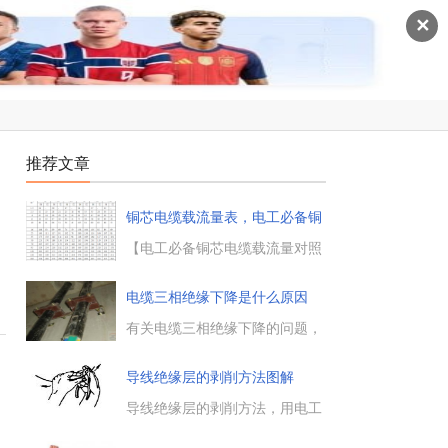
✕
推荐文章
铜芯电缆载流量表，电工必备铜
芯电
、
【电工必备铜芯电缆载流量对照
表】一、电缆载流量是什么电缆
载流量是指一条电缆线路在输送
电缆三相绝缘下降是什么原因
电能时所通过的电流量，在热稳
定条件下，当电缆导体达到长期
有关电缆三相绝缘下降的问题，
允许工作温度时的电缆......
在电气线路中什么可以导致三相
绝缘下降，三相平衡负载中，电
导线绝缘层的剥削方法图解
缆三相绝缘下降的问题怎么解
决，一起来看下。...
导线绝缘层的剥削方法，用电工
刀或钢丝钳来剖削绝缘层，包括