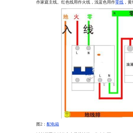
作家庭主线。红色线用作火线，浅蓝色用作
零线
，黄
图2：
配电箱