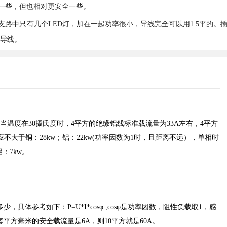
一些，但也相对更安全一些。
路中只有几个LED灯，加在一起功率很小，导线完全可以用1.5平的。
的导线。
当温度在30摄氏度时，4平方的绝缘铝线标准载流量为33A左右，4平方
）应不大于铜：28kw；铝：22kw(功率因数为1时，且距离不远），单相时
铝：7kw。
，具体参考如下：P=U*I*cosφ ,cosφ是功率因数，阻性负载取1，感
下每平方毫米的安全载流量是6A，则10平方就是60A。