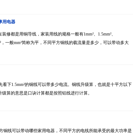
功率用电器
修都是用铜导线，家装用线的规格一般有1mm²、1.5mm²、
、10mm²，一般mm²简称为平，不同平方铜线的载流量是多少，可以带动多大
，先看下1.5mm²的铜线可以带多少电流。铜线升级算，也就是十平方以下
升级算的意思是口诀计算都是按照铝线进行计算。
平方铜线可以带动哪些家用电器，不同平方的电线所能承受的最大功率是