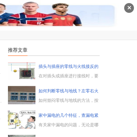
✕
推荐文章
插头与插座的零线与火线接反的
问
插
在对插头或插座进行接线时，要
避免将零线与火线接反，按
照“左零右火”的原则进行接线，
如何判断零线与地线？左零右火
避免因零线火线接反带来的安全
是什
隐患与事故。...
如何烦闷零线与地线的方法，按
电工的操作规程来做接线，必须
是左零右火，插座左边的孔是零
家中漏电的几个特征，查漏电紧
线，右边的孔是火线，上边那个
可
抓三
孔是地线。...
有关家中漏电的问题，无论是哪
一种情况的漏电，均会有外部特