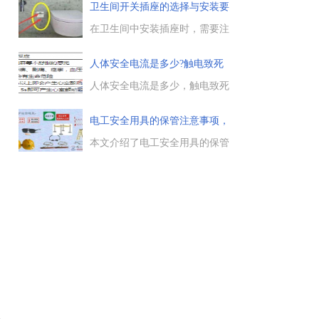
征表现出来，究竟家中漏电时会
卫生间开关插座的选择与安装要
有哪些特征，对于不同原因引起
求
的跳闸，是否可以依照这些特征
在卫生间中安装插座时，需要注
来检查判断，一起来了解下。...
意的安全事项很多，选择开关插
座只是第一步，根据自家卫生间
人体安全电流是多少?触电致死
的情况来选择防水型开关插座，
的
并按规范来安装，才能保证用电
人体安全电流是多少，触电致死
安全。...
的主要原因，触电致死的生理现
象是心室颤动，电流通过人体的
电工安全用具的保管注意事项，
持续时间越长，越容易引起心室
安全
颤动，触电的后果也越严重，通
本文介绍了电工安全用具的保管
过人体电流的大小对人体的影响
注意事项，电工安全用具的存放
见表1。...
要求，包括绝缘拉杆、绝缘手
套、绝缘靴等的保护注意事项，
并介绍了安全用具的试验周期，
一起来看下。...
观