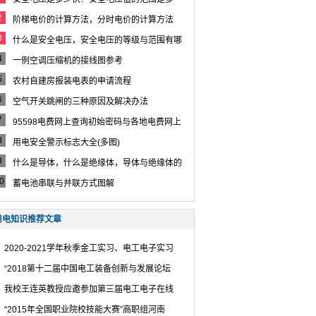
少？
2
阶梯电价的计算方法，分时电价的计算方法
3
什么是安全电压，安全电压的等级与范围有哪
些
4
一例空调压缩机的接线图参考
5
农村自建房报装电表的申请流程
6
空气开关跳闸的三种原因及解决办法
7
95598电费网上查询初始密码与各地电费网上
8
用电安全警示标志大全(多图)
9
什么是导体，什么是绝缘体，导体与绝缘体的
区别
0
蓄电池串联与并联方式图解
用电知识推荐文章
2020-2021学年秋季金工实习、电工电子实习
“2018第十二届中国电工装备创新与发展论坛
我校王连英教授应邀参加第三届电工电子在线
“2015年全国职业院校技能大赛”高职组河南