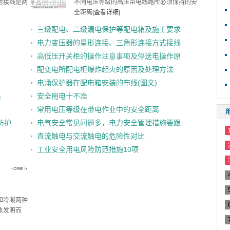
跨接线是两
不同电压等级的高压带电线路所必须保持的安
全距离
[查看详细]
三级配电、二级漏电保护等配电箱及施工要求
11.29
11.29
电力变压器的星形连接、三角形连接方式接线
11.08
11.29
高低压开关柜的操作注意事项及停送电操作原
09.27
11.29
则(图文)
配变电所配电柜爆炸起火的原因及处理方法
09.20
11.29
电涌保护器在配电箱安装的布线(图文)
09.20
11.29
集
安全用电十不准
09.20
09.16
常用电压等级在带电作业中的安全距离
09.20
09.14
防护
电气安全常见问题多，电力安全管理措施要跟
09.20
09.14
上
直流触电与交流触电的危险性对比
09.20
09.14
工业安全用电风险防范措施10项
09.20
09.14
和冷凝两种
象发明而