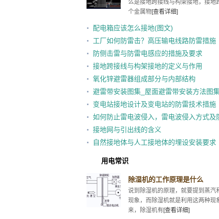
么是接地跨接线与构架接地，接地
个金属物
[查看详细]
配电箱应该怎么接地(图文)
工厂如何防雷击？高压输电线路防雷措施
防侧击雷与防雷电感应的措施及要求
接地跨接线与构架接地的定义与作用
氧化锌避雷器组成部分与内部结构
避雷带安装图集_屋面避雷带安装方法图
变电站接地设计及变电站的防雷技术措施
如何防止雷电波侵入，雷电波侵入方式及
措施
接地网与引出线的含义
自然接地体与人工接地体的埋设安装要求
用电常识
除湿机的工作原理是什么
说到除湿机的原理，就要提到蒸汽
现象，而除湿机就是利用这两种现
来，除湿机有
[查看详细]