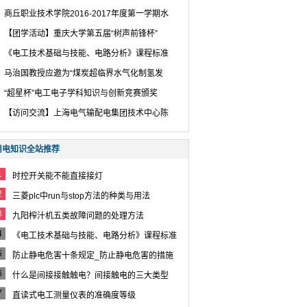
商丘职业技术学院2016-2017年度第一学期水
【团学活动】重庆大学第五届“树声前锋杯”
《电工技术基础与技能、电路分析》课程标准
马治国教授应邀为“煤炭超临界水气化制氢发
“超星杯”电工电子学科知识与创新竞赛颁奖
【访问交流】上海电气输配电集团技术中心陈
用电知识全站推荐
1
时控开关能不能直接接灯
2
三菱plc中run与stop方法的种类与用法
3
九阳榨汁机五类故障问题的处理方法
4
《电工技术基础与技能、电路分析》课程标准
5
防止静电危害十条规定_防止静电危害的措施
6
什么是间接接触触电？间接触电的三大类型
7
直读式电工测量仪表的准确度等级