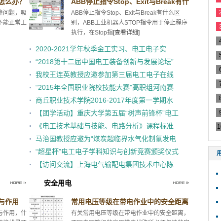
怎么办？
ABB停止指令Stop、Exit与Break有什
障问题，吸
ABB停止指令Stop、Exit与Break有什么区
么区别
不能正常工
别，ABB工业机器人STOP指令用于停止程序
执行，在Stop指
[查看详细]
2020-2021学年秋季金工实习、电工电子实
09.22
04.12
习、工程认识实习课程的开课通知
“2018第十二届中国电工装备创新与发展论坛”
09.22
04.12
征稿通知
我校王连英教授应邀参加第三届电工电子在线
09.22
04.12
开放课程建设与应用研讨会
“2015年全国职业院校技能大赛”高职组河南赛
09.22
04.12
区“现代电气控制系统安装与调试”赛项规程
商丘职业技术学院2016-2017年度第一学期水
09.22
04.12
电工值班表
【团学活动】重庆大学第五届“树声前锋杯”电工
09.22
04.12
电子技能大赛宣讲会成功举行
《电工技术基础与技能、电路分析》课程标准
09.22
04.12
1
马治国教授应邀为“煤炭超临界水气化制氢发电
09.22
04.12
多联产技术”重大科技成果转化项目提供知识产
“超星杯”电工电子学科知识与创新竞赛颁奖仪式
09.22
04.09
权咨询服务
顺利举行
【访问交流】上海电气输配电集团技术中心陈
09.22
04.07
国栋主任做客“电力电子大讲堂”
安全用电
与作用
常用电压等级在带电作业中的安全距离
与作用，什
有关常用电压等级在带电作业中的安全距离，