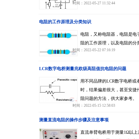
时间：2022-05-27 11:32:44
电阻的工作原理及分类知识
电阻，又称电阻器，电阻是电
阻的工作原理，以及电阻的分
时间：2022-05-22 07:16:19
LCR数字电桥测量兆欧级高阻值抗电阻的问题
用不同品牌的LCR数字电桥或
时，结果偏差很大，甚至安捷
阻问题的方法，供大家参考。
时间：2022-05-15 12:58:03
测量直流电阻的操作步骤及注意事项
直流单臂电桥用于测量1Ω以