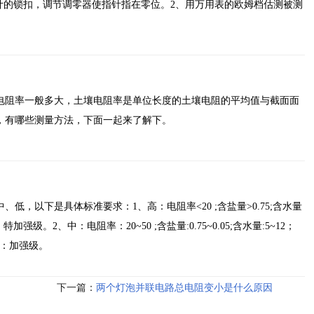
计的锁扣，调节调零器使指针指在零位。2、用万用表的欧姆档估测被测
电阻率一般多大，土壤电阻率是单位长度的土壤电阻的平均值与截面面
，有哪些测量方法，下面一起来了解下。
低，以下是具体标准要求：1、高：电阻率<20 ;含盐量>0.75;含水量
加强级。2、中：电阻率：20~50 ;含盐量:0.75~0.05;含水量:5~12；
等级：加强级。
下一篇：
两个灯泡并联电路总电阻变小是什么原因