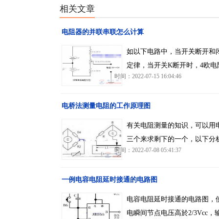
相关文章
电阻器的并联串联怎么计算
如以下电路中，当开关断开和
定律，当开关K断开时，4欧电
时间：2022-07-15 16:04:46
电桥法测量电阻的工作原理图
有关电阻测量的知识，可以用
三个来求剩下的一个，以下分
时间：2022-07-08 05:41:37
一例电容电阻延时接通的电路图
电容电阻延时接通的电路图，使用
电瞬间节点电压高於2/3Vcc，