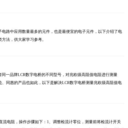
子电路中应用数量最多的元件，也是最便宜的电子元件，以下介绍了电
类方法，供大家学习参考。
者同一品牌LCR数字电桥的不同型号，对兆欧级高阻值电阻进行测量
伦、同惠的产品也如此，以下是解决LCR数字电桥测量兆欧级高阻值电
上直流电阻，操作步骤如下：1、调整检流计零位，测量前将检流计开关