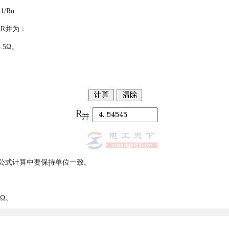
1/Rn
值R并为：
4.5Ω。
算公式计算中要保持单位一致。
2Ω。