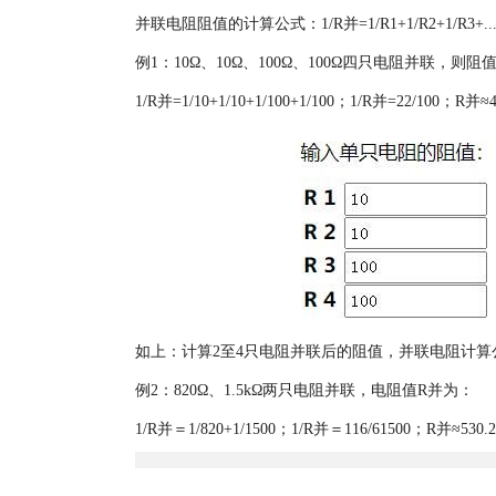
并联电阻阻值的计算公式：1/R并=1/R1+1/R2+1/R3+...
例1：10Ω、10Ω、100Ω、100Ω四只电阻并联，则阻
1/R并=1/10+1/10+1/100+1/100；1/R并=22/100；R并≈
如上：计算2至4只电阻并联后的阻值，并联电阻计
例2：820Ω、1.5kΩ两只电阻并联，电阻值R并为：
1/R并＝1/820+1/1500；1/R并＝116/61500；R并≈530.