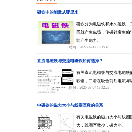
磁铁中的能量从哪里来
磁铁分为电磁铁和永久磁铁，
围就产生磁场，使磁针发生偏
能产生磁力。
时间：2022-07-15 16:15:45
直流电磁铁与交流电磁铁如何选择？
有关直流电磁铁与交流电磁铁
软钢，二者在吸合前后电流与
时间：2020-03-07 18:32:29
电磁铁的磁力大小与线圈匝数的关系
有关电磁铁的磁力大小与线圈
大，线圈匝数少，磁力小。