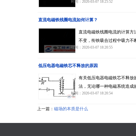
时间：2020-03-07 18:25:52
直流电磁铁线圈电流如何计算？
直流电磁铁线圈电流的计算方
不变，衔铁吸合过程中吸力不
时间：2020-03-07 18:20:55
低压电器电磁铁芯不释放的原因
有关低压电器电磁铁芯不释放
法，无论哪一种电磁系统造成
时间：2020-03-07 18:20:54
上一篇：
磁场的本质是什么