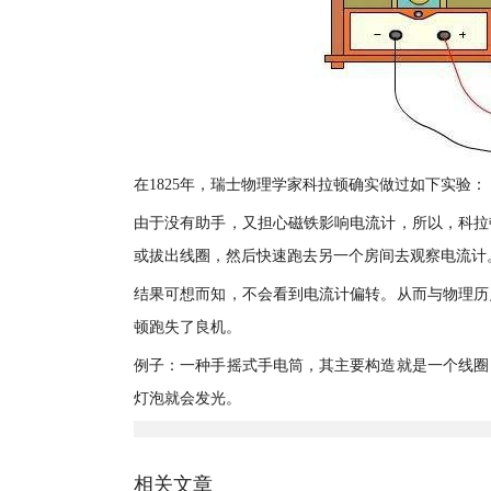
在1825年，瑞士物理学家科拉顿确实做过如下实验：
由于没有助手，又担心磁铁影响电流计，所以，科拉
或拔出线圈，然后快速跑去另一个房间去观察电流计
结果可想而知，不会看到电流计偏转。从而与物理历
顿跑失了良机。
例子：一种手摇式手电筒，其主要构造就是一个线圈
灯泡就会发光。
相关文章