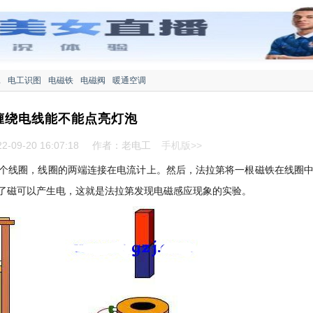
工
电工识图
电磁铁
电磁阀
暖通空调
缠绕电线能不能点亮灯泡
-09-20 16:07:18
作者：老电工
手机版>>
个线圈，线圈的两端连接在电流计上。然后，法拉第将一根磁铁在线圈
了磁可以产生电，这就是法拉第发现电磁感应现象的实验。