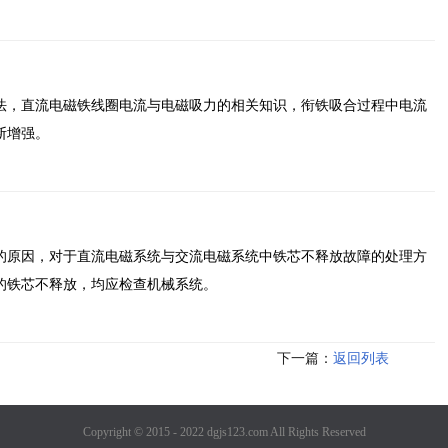
法，直流电磁铁线圈电流与电磁吸力的相关知识，衔铁吸合过程中电流
断增强。
的原因，对于直流电磁系统与交流电磁系统中铁芯不释放故障的处理方
的铁芯不释放，均应检查机械系统。
下一篇：
返回列表
Copyright © 2015 - 2022 dgjs123.com All Rights Reserved