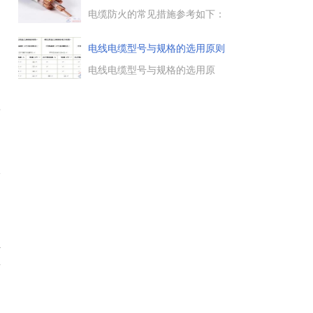
压式和瓦形式三种，这里介绍的
导线与接线柱的接线方法，也主
电缆防火的常见措施参考如下：
要是针对这三种来接线的。...
1、采用阻燃电缆；2、采用防火
电缆托架；3、采用防火涂料；
电线电缆型号与规格的选用原则
4、电缆隧道、夹层出口等处设
置防火隔墙、防火挡板；5、排
电线电缆型号与规格的选用原
挤电缆应避开油管道、防爆门，
则，选用电线电缆时，关注电线
否则应有局部穿管或隔热防火措
电缆型号、规格 (导体截面)等要
比
施。...
素，根据敷设条件与安全要求，
选择不同规格与型号的电线电
缆。...
为
会
正
子
，