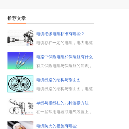
推荐文章
电缆绝缘电阻标准有哪些？
电缆存在一定的电阻，电力电缆
投入运行前应测量绝缘电阻，那
护
么电缆的绝缘电阻有什么标准
电路中保险电阻和保险丝有什么
吗，不同电压范围下的电缆绝缘
区
电阻值的范围大小是多少。...
有关保险电阻与保险丝的知识，
间
二者经常会出现在电路中，对电
路起到安全保护的作用，那么电
电缆线路的结构与剖面图
路中保险电阻和保险丝有什么区
别，下面具体来了解下。...
电缆线路的结构与剖面图，电缆
线路的接线实例图解，了解下电
缆线路的具体接线方法，以及电
导线与接线柱的几种连接方法
缆线路的优点与缺点等。...
在一些常用电器或电气装置上，
一般都会有连接导线的接线柱，
常用的接线柱有针孔式、螺钉平
电缆防火的措施有哪些