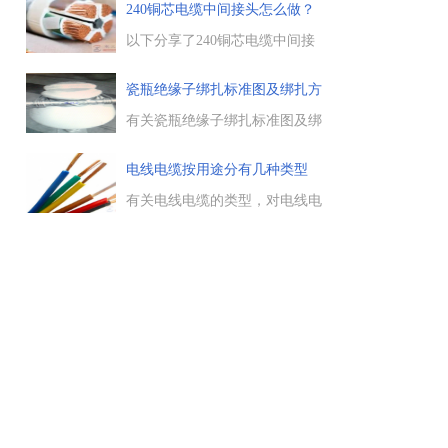
保险管的原料与安全标示，保险
240铜芯电缆中间接头怎么做？
管的工作环境等，然后根据实际
，
需求，才能选择到适合的保险
以下分享了240铜芯电缆中间接
的
管，一起来了解下。...
头的制作方法，制作中间接头和
终端头的工作程序基本相同，可
瓷瓶绝缘子绑扎标准图及绑扎方
以分为3个阶段，即制作前的准
法
备、制作过程和制作后试验，具
有关瓷瓶绝缘子绑扎标准图及绑
体参考如下。...
扎方法，包括瓷瓶的顶绑、瓷瓶
的侧绑、导线回头的绑扎要求，
电线电缆按用途分有几种类型
铝包带应超过瓷瓶绑扎部位两侧
3cm，缠绕应均匀，扎线一般应
有关电线电缆的类型，对电线电
使用同型号的导线，破股后单线
缆进行分类时，可以按用途来划
绑扎。...
分，主要有电力电缆、控制电
缆、绝缘电线等几种类型，一起
来了解下。...