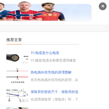
✕
推荐文章
YC电缆是什么电缆
YC橡套电缆全称重型通用橡套
软电缆，这种电缆是橡套线的一
种。YC电缆适用于交流额定电
热电偶补偿导线的原理图解
压450/750V以下家用电器、电动
复
工具和各种移动式电器设备或轻
有关热电偶补偿导线的原理，从
在
型移动电气设备，或用于工地上
热电偶的原理入手，了解下补偿
临时施工用，可以承受较大的机
导线的工作原理，热电偶的总热
保险管的形状尺寸，保险管的选
械外力作用。...
电势只受测量端温度T和环境温
用要
的
度T0的影响，与参比端的温度变
在选用保险管（保险丝）时，了
化Tn无关。...
解清楚保险管的形状尺寸，以及