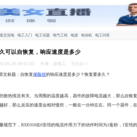
直交流电
电工入门
电工试题
电气工程
电源
电动机
电工问答
久可以自恢复，响应速度是多少
-05-25 09:01:03
作者：老电工
手机版>>
原文标题：自恢复
保险丝
的响应速度是多少？恢复要多久？
的散热情况有关。当周围的温度越高，器件的故障电流越大，那么自恢
越好，那么反应的速度会相对慢些，一般在一分钟左右。同一个器件，
规范下，RXE010在6安培的电流作用力下的动作时间为1毫秒，1安培