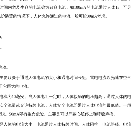
的时间内危及生命的电流称为致命电流，如100mA的电流通过人体1s，可
保护装置的情况下，人体允许通过的电流一般可按30mA考虑。
)。
难。
跳动。
主要取决于通过人体电流的大小和通电时间长短。雷电电流以光速在空
于它巨大的电流。
全电流为10毫安。当人体电阻一定时，人体接触的电压越高，通过人体的
安全流量或允许持续电流，人体安全电流即通过人体电流的最低值。一
摆脱。50mA即有生命危险。主要是可以导致心脏停止和呼吸麻痹。
经人体的电流大小、电流通过人体持续时间、人体阻抗、电流路径、电