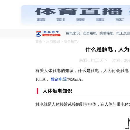
用电常识
安全用电
防雷接地
电工总
首页
>
用电知识
>
安全用电
什么是触电，人为
来源：电工天下
时间：2021
有关人体触电的知识，什么是触电，人为何会触电
10mA，
致命电流
为50mA。
人体触电知识
触电就是人体接近或接触到带电体，在人体与带电体