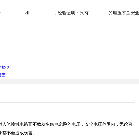
_____和___________，经验证明：只有_________的电压才是安
哪些？
原因
指人体接触电路而不致发生触电危险的电压，安全电压范围内，无论直
身都不会造成伤害。