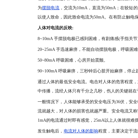
为
摆脱电流
，交流为10mA，直流为50mA；在较短
以使人致命，因此致命电流为50mA。在有防止触电
人体对电流的反映:
8~10mA 手摆脱电极已感到困难，有剧痛感(手指关节
20~25mA 手迅速麻痹，不能自动摆脱电极，呼吸困
50~80mA 呼吸困难，心房开始震颤。
90~100mA 呼吸麻痹，三秒钟后心脏开始麻痹，停止
通过人体的最低安全电流。电击对人体的危害程度，
中传播，流经人体只有千分之几秒，伤人的关键就在
一般情况下，人体能够承受的安全电压为36伏，安
流就越大，对人体的损害也就越严重。安全电流又称
1mA的电流通过时即有感觉，25mA以上人体就很难
发生触电后，
电流对人体的影响
程度，主要决定于流