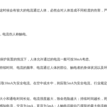
这时候会有较大的电流通过人体，必然会对人体造成不同程度的伤害，
，电流伤人称触电。
触电保护装置的情况下，人体允许通过的电流一般可按30mA考虑。
持续时间、电流的频率、电流通过人体的部位、触电者的身体状况以及
应取10mA为安全电流。在空中或水中，则应取5mA为安全电流。行业规
大小和通电时间长短。电流强度越大，致命危险越大；持续时间越长，
感知电流，交流为1mA，直流为5mA；人触电后能自己摆脱的最大电流