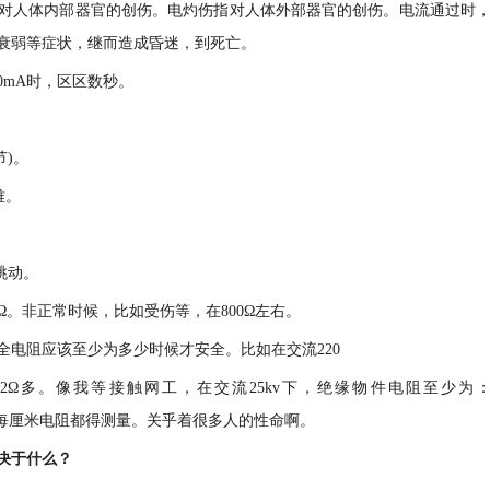
对人体内部器官的创伤。电灼伤指对人体外部器官的创伤。电流通过时
衰弱等症状，继而造成昏迷，到死亡。
0mA时，区区数秒。
节)。
难。
跳动。
Ω。非正常时候，比如受伤等，在800Ω左右。
电阻应该至少为多少时候才安全。比如在交流220
0=6222Ω多。像我等接触网工，在交流25kv下，绝缘物件电阻至少为
缘梯车的每厘米电阻都得测量。关乎着很多人的性命啊。
决于什么？