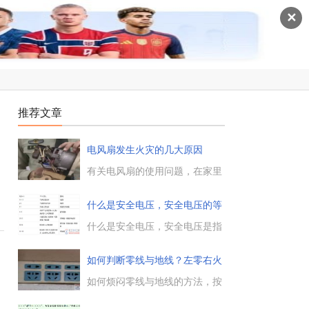
✕
推荐文章
电风扇发生火灾的几大原因
为
有关电风扇的使用问题，在家里
用电风扇时怎么防止火灾的发
生，电风扇发生火灾的常见原因
什么是安全电压，安全电压的等
有哪些，有什么预防措施，一起
级与
来看下。...
什么是安全电压，安全电压是指
人体接触电路而不致发生触电危
险的电压，安全电压范围内，无
如何判断零线与地线？左零右火
论直接电击，还是间接电击，对
是什
人身都不会造成伤害。...
如何烦闷零线与地线的方法，按
电工的操作规程来做接线，必须