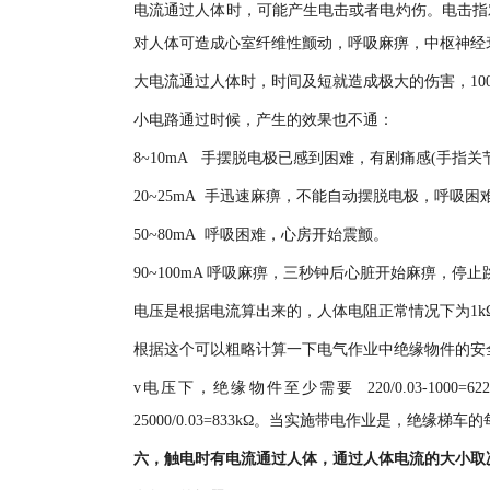
电流通过人体时，可能产生电击或者电灼伤。电击指
对人体可造成心室纤维性颤动，呼吸麻痹，中枢神经
大电流通过人体时，时间及短就造成极大的伤害，10
小电路通过时候，产生的效果也不通：
8~10mA 手摆脱电极已感到困难，有剧痛感(手指关
20~25mA 手迅速麻痹，不能自动摆脱电极，呼吸困
50~80mA 呼吸困难，心房开始震颤。
90~100mA 呼吸麻痹，三秒钟后心脏开始麻痹，停止
电压是根据电流算出来的，人体电阻正常情况下为1k
根据这个可以粗略计算一下电气作业中绝缘物件的安全
v电压下，绝缘物件至少需要 220/0.03-100
25000/0.03=833kΩ。当实施带电作业是，绝
六，触电时有电流通过人体，通过人体电流的大小取