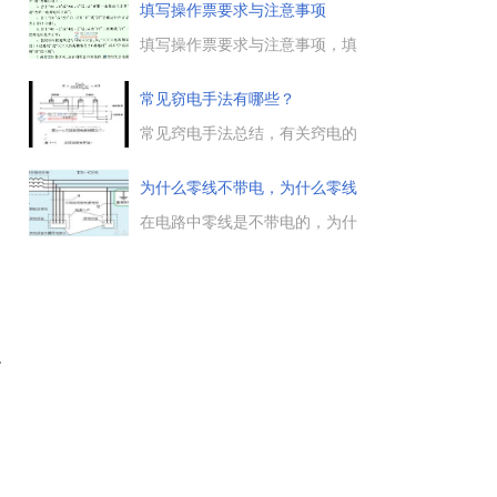
是左零右火，插座左边的孔是零
填写操作票要求与注意事项
线，右边的孔是火线，上边那个
孔是地线。...
填写操作票要求与注意事项，填
写操作票必须以命令或许可作为
依据，操作票由值班员(工作许
常见窃电手法有哪些？
可人)按顺序填写，不准涂改，
禁止使用铅笔填写，操作票应进
常见窍电手法总结，有关窍电的
行编号，保存期限不宜少于3个
五种类型：欠压法窃电、欠流法
月。...
窃电、移相法窃电、扩差法窃电
为什么零线不带电，为什么零线
与无表法窃电，这些偷电方法的
断掉
实例与预防措施，需要的朋友参
在电路中零线是不带电的，为什
考下。...
么会不带电，零线与火线、地线
的区别是什么要，为什么火线带
电而零线不带电，电工天下小编
带大家来了解下。...
织