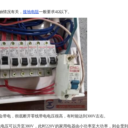
触情况有关，
接地电阻
一般要求4Ω以下。
带电，彻底断开零线带电电压很高，有时能达到300V左右。
压可以升至380V，此时220V的家用电器由小功率至大功率，则会受