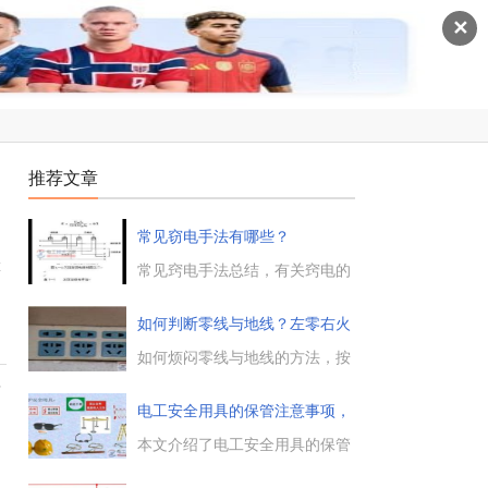
✕
推荐文章
常见窃电手法有哪些？
伏
常见窍电手法总结，有关窍电的
五种类型：欠压法窃电、欠流法
窃电、移相法窃电、扩差法窃电
如何判断零线与地线？左零右火
与无表法窃电，这些偷电方法的
是什
实例与预防措施，需要的朋友参
如何烦闷零线与地线的方法，按
考下。...
电工的操作规程来做接线，必须
带
是左零右火，插座左边的孔是零
电工安全用具的保管注意事项，
线，右边的孔是火线，上边那个
安全
孔是地线。...
本文介绍了电工安全用具的保管
不
注意事项，电工安全用具的存放