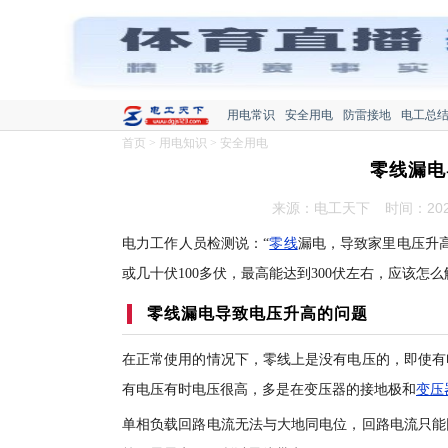
用电常识
安全用电
防雷接地
电工总
首页
>
用电知识
>
安全用电
零线漏电
来源：电工天下
时间：2022
电力工作人员检测说：“
零线
漏电，导致家里电压升
或几十伏100多伏，最高能达到300伏左右，应该怎
零线漏电导致电压升高的问题
在正常使用的情况下，零线上是没有电压的，即使有
有电压有时电压很高，多是在变压器的接地极和
变压
单相负载回路电流无法与大地同电位，回路电流只能