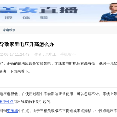
结
家电维修
导致家里电压升高怎么办
-06-17 11:24:49
作者：老电工
手机版>>
高”，正确的说法应该是零线带电，零线带电时电压有高有低，低时十几
么解决，下面来看下。
电压也很低，在使用过程中不会影响正常使用，可以忽略不计。零线上
器中性点
引出线接触不良引起的。
回到
变压器
中性点，由于三相负载极不平衡造成零点漂移，中性点电压