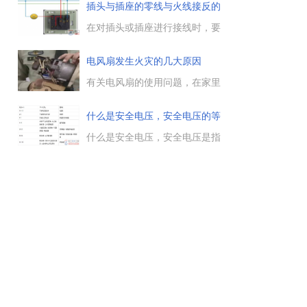
要求，包括绝缘拉杆、绝缘手
插头与插座的零线与火线接反的
套、绝缘靴等的保护注意事项，
问
并介绍了安全用具的试验周期，
在对插头或插座进行接线时，要
一起来看下。...
避免将零线与火线接反，按
照“左零右火”的原则进行接线，
电风扇发生火灾的几大原因
避免因零线火线接反带来的安全
隐患与事故。...
有关电风扇的使用问题，在家里
用电风扇时怎么防止火灾的发
生，电风扇发生火灾的常见原因
什么是安全电压，安全电压的等
有哪些，有什么预防措施，一起
级与
来看下。...
什么是安全电压，安全电压是指
人体接触电路而不致发生触电危
险的电压，安全电压范围内，无
论直接电击，还是间接电击，对
人身都不会造成伤害。...
到