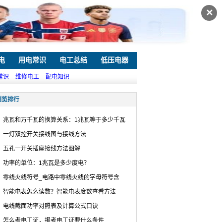
✕
电
用电常识
电工总结
低压电器
常识
维修电工
配电知识
浏览排行
兆瓦和万千瓦的换算关系：1兆瓦等于多少千瓦
一灯双控开关接线图与接线方法
五孔一开关插座接线方法图解
功率的单位：1兆瓦是多少度电？
零线火线符号_电路中零线火线的字母符号含
智能电表怎么读数？智能电表度数查看方法
电线截面功率对照表及计算公式口诀
怎么考电工证，报考电工证要什么条件