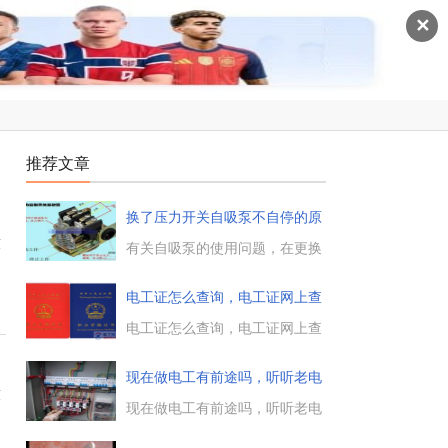
✕
推荐文章
换了压力开关自吸泵不自停的原
因
技
有关自吸泵的使用问题，在更换
了压力开关后，自吸泵出现了不
自停的问题，这是什么原因引起
电工证怎么查询，电工证网上查
的，是接触器烧坏的原因，还是
询地
安装位置与接线的问题，一起来
电工证怎么查询，电工证网上查
看下。...
询地址多少有关电工证查询的小
知识，电工证考试完成后，如何
现在做电工有前途吗，听听老电
查询电工证考试结果，作为电工
技
工的
用人单位来讲，如何进行电工证
现在做电工有前途吗，听听老电
查询，不知道电工证查......
工的肺腑之言。做电工的话，先