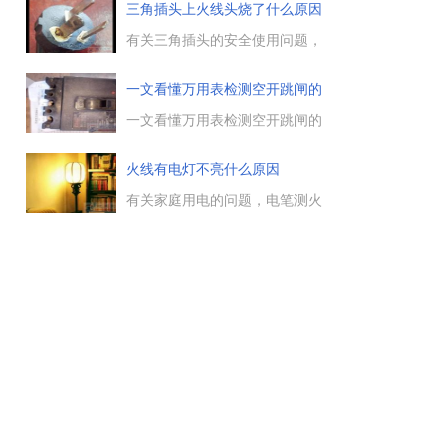
考个电工证吧，然后跟着电工师
三角插头上火线头烧了什么原因
常
傅入行不可以了。首先是人生定
位，如果要作为一个技能来作为
有关三角插头的安全使用问题，
目标，那么建议你二种都去培训
三角插头在生活中十分常见，那
考核并拿到证，这个都不难。...
么三角插头上火线头烧了，这是
一文看懂万用表检测空开跳闸的
什么原因引起的，下面电工天下
方
小编带大家来了解下三角插头上
一文看懂万用表检测空开跳闸的
火线头烧了什么原因。...
方法，空气开关跳闸的原因一般
有三种，一是短路，二是过载，
火线有电灯不亮什么原因
三是误动作。短路不用测量，有
明显的声光电现象，一般是排除
有关家庭用电的问题，电笔测火
短路原因。...
线有电，但灯不亮，这是什么原
因，在晚上学习时灯泡突然不
亮，确实挺烦人的，这里教大家
有电但灯泡不亮的检查方法，供
大家参考。...