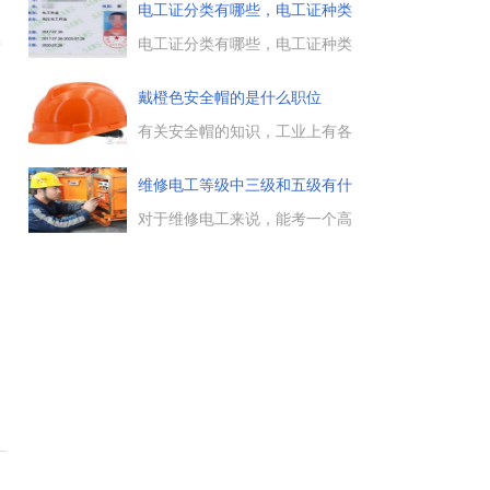
来比较方便。...
题，很多电工朋友想办一个电工
电工证分类有哪些，电工证种类
证，作为从事电工行业的准入
说明
证，那么电工证办理多少钱，办
电工证分类有哪些，电工证种类
管
一个电工证要多少钱......
说明有关电工证分类问题，有哪
几种电工证，对于从事电工工作
戴橙色安全帽的是什么职位
的朋友来说，一个高含金量的电
工证，对于提高收入很有帮助，
有关安全帽的知识，工业上有各
那么电工证种类有哪几...
种颜色的安全帽，比如白色安全
帽、蓝色安全帽、橙色安全帽
维修电工等级中三级和五级有什
等，那么戴橙色安全帽的是什么
么
职位，橙色安全帽多为第三方管
对于维修电工来说，能考一个高
理人员，用来区别单位之间的管
等级的证书，那么对于职业发展
理人员，下面来了解下。...
与提高工资水平均是大有帮助
的，维修电工等级有很多个级
别，比如维修电工三级与五级、
高级技师等级别，这里介绍了维
修电工等级中三级和五级的区
别，一起来了解下。...