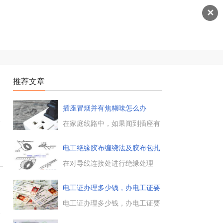
✕
推荐文章
插座冒烟并有焦糊味怎么办
修
在家庭线路中，如果闻到插座有
烧焦的味道，一定要马上断电进
行检修，找出插座冒烟且有焦味
电工绝缘胶布缠绕法及胶布包扎
的原因，请专业电工来维修处
技
理。...
在对导线连接处进行绝缘处理
时，一般采用绝缘胶带进行缠裹
制
包扎，电工常用的绝缘带有黄蜡
电工证办理多少钱，办电工证要
带、涤纶薄膜带、黑胶布带、塑
多少
料胶带、橡胶胶带等，绝缘胶带
电工证办理多少钱，办电工证要
反
的宽度以20mm的居多，使用起
多少钱有关电工证办理费用的问