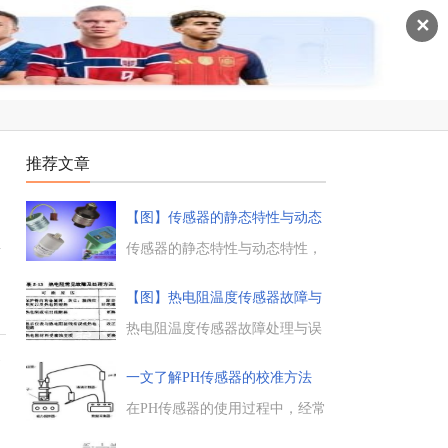
✕
推荐文章
【图】传感器的静态特性与动态
特
极
传感器的静态特性与动态特性，
传感器的静态特性是指对静态的
输入信号，传感器的输出量与输
【图】热电阻温度传感器故障与
入量之间所具有相互关系，传感
误
器的动态特性，是指传感器在输
热电阻温度传感器故障处理与误
入变化时，它的输出的特性。...
差分析，热电阻温度测量系统故
)
障判定方法与热电偶测温系统相
一文了解PH传感器的校准方法
似，热电阻常见故障是电阻短路
或断路，热电阻测温产生的误差
在PH传感器的使用过程中，经常
与热电偶测温产生误差的主要原
需要对其进行校准操作，以保证