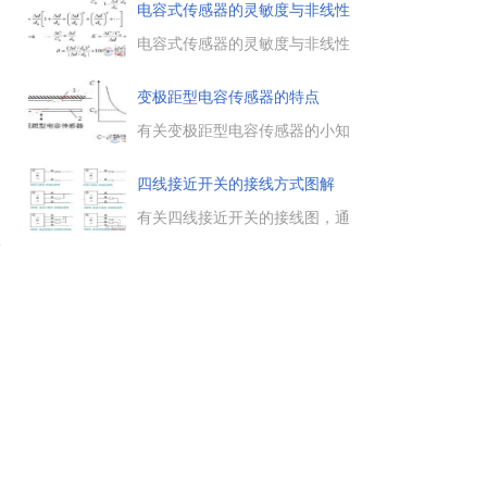
因。...
PH传感器的敏感度，对PH传感
电容式传感器的灵敏度与非线性
器校准操作的要求有哪些，以及
误
正确的校准方法是什么样的，一
电容式传感器的灵敏度与非线性
起来学习下。...
误差，单级变隙电容的相对变化
量，要提高灵敏度，应减小d0，
变极距型电容传感器的特点
但非线性误差却增大，不了解的
朋友参考下。...
有关变极距型电容传感器的小知
识，这里说一说变极距型电容传
感器的工作特点，变极距型电容
四线接近开关的接线方式图解
传感器有着非线性的特性，在工
作时常把电容传感器制成差动形
有关四线接近开关的接线图，通
式。...
过接线图了解四线接近开关的具
介
体接线方法，需要的朋友参考
下。...
为