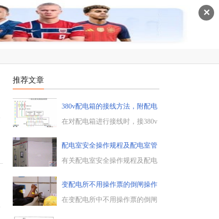
✕
推荐文章
380v配电箱的接线方法，附配电
箱的
运
在对配电箱进行接线时，接380v
电压的配电箱怎么接线，在接线
时要注意哪些问题，电工天下小
配电室安全操作规程及配电室管
编整理了380v配电箱的接线方
理
法，以及相关的接线图，供大家
有关配电室安全操作规程及配电
学习参考。...
室管理制度，配电室的安全操作
如
至关重要，在配电室操作时，务
变配电所不用操作票的倒闸操作
必严格遵守配电室安全操作规
有
程，熟悉配电房的各项管理制
在变配电所中不用操作票的倒闸
降
度。...
操作，主要有如下几项：处理事