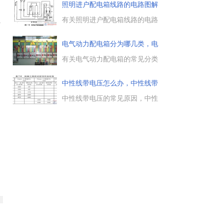
故的倒闸操作，在情况紧急时可
照明进户配电箱线路的电路图解
先行操作，事后再向上级汇报，
并作记录。单项设备的倒闸操
有关照明进户配电箱线路的电路
至
作，比如操作一个隔离开关时，
图，用户住宅照明配电箱的安装
可以不填写操作票。...
位置与电源线的引线方式，常用
电气动力配电箱分为哪几类，电
照明配电箱的电路接线方法。...
气动
有关电气动力配电箱的常见分类
，作为配电箱的一种，动力配电
箱分为动力配电箱和照明配电
中性线带电压怎么办，中性线带
箱，电气动力配电柜的四种分
电压
类，包括固定面板式开关柜、防
中性线带电压的常见原因，中性
护式（即封闭式）开关柜、动
线带电压，在接地极上产生电压
力、照明配电控制箱等。...
降，使变压器中性点和中性线带
几伏电压，中性线带故障电压的
原因很多，除工频故障电压外，
中性线上也可感应雷电瞬态电涌
电压。...