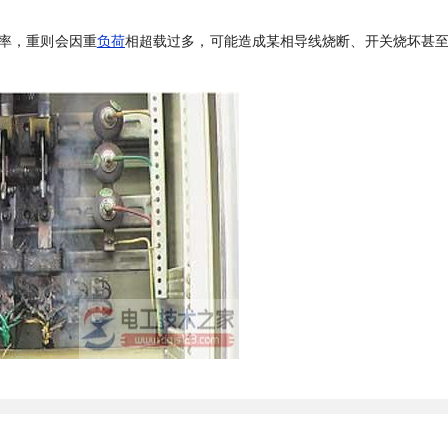
率，重则会因重
负荷
相超载过多，可能造成某相导线烧断、开关烧坏甚