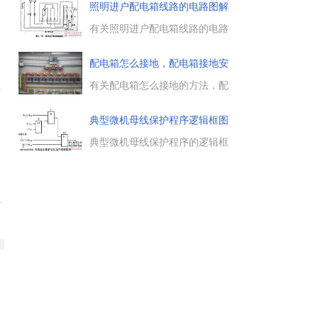
插卡取电配电箱图纸数据，供大
照明进户配电箱线路的电路图解
家学习参考。...
有关照明进户配电箱线路的电路
图，用户住宅照明配电箱的安装
位置与电源线的引线方式，常用
配电箱怎么接地，配电箱接地安
照明配电箱的电路接线方法。...
全要
有关配电箱怎么接地的方法，配
室
电箱接地安全如何袜，对于配电
箱，无论大小，配电箱都需要接
典型微机母线保护程序逻辑框图
地，配电箱怎么接地才安全，这
。
分
里总结了五点配电箱的接地要
典型微机母线保护程序的逻辑框
求。...
图，启动元件的程序逻辑，母线
差动保护启动元件程序逻辑框
图，母联失灵或母差保护死区故
障的保护，母线充电保护逻辑，
于
TA和TV断线闭锁与报警。...