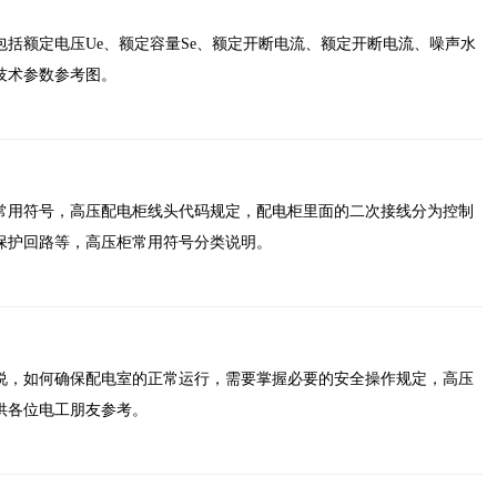
括额定电压Ue、额定容量Se、额定开断电流、额定开断电流、噪声水
技术参数参考图。
常用符号，高压配电柜线头代码规定，配电柜里面的二次接线分为控制
保护回路等，高压柜常用符号分类说明。
说，如何确保配电室的正常运行，需要掌握必要的安全操作规定，高压
供各位电工朋友参考。