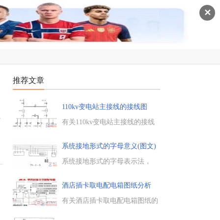
✕
推荐文章
110kv变电站主接线的接线图
标
有关110kv变电站主接线的接线
图，学习下110kv变电站主接线
的接线方法，需要的朋友参考
系统接地形式的字母意义(图文)
下。...
系统接地形式的字母表示法，
【系统接地形式以拉丁字母作代
号】，第一个字母表示电源端与
酒店插卡取电配电箱图纸分析
地的关系，第二个字母表示电气
装置的外露可导电部分与地的关
有关酒店插卡取电配电箱图纸的
系。...
分析，提供了正确与错误的酒店