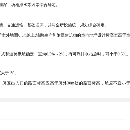
埋深、场地排水等因素综合确定。
接、交通运输、基础埋深，并与全所设施统一规划综合确定。
室外地面0.3m以上;辅助生产和附属建筑物的室内地坪设计标高宜高于
和道路纵坡确定，宜为0.5%～2%，有可靠排水措施时，可小于0.5%
。
大于1%。
。所区出入口的路面标高应高于所外30m处的路面标高，坡度不宜小