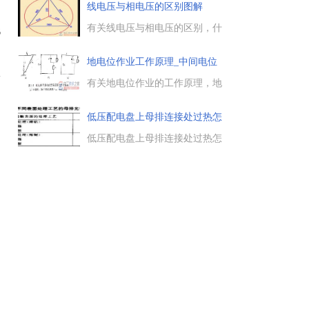
三相负载分别接到三相交流电源
线电压与相电压的区别图解
的每两根相线之间即为三角形连
接，负载两端的电压，即负载的
有关线电压与相电压的区别，什
6
相电压等于电源的线电压。...
么是线电压和相电压，线电压与
相电压的大小关系，线电压=根
地电位作业工作原理_中间电位
号3倍的相电压，对于市电，相
一
工
电压220伏，线电压是220伏的根
有关地电位作业的工作原理，地
号3倍，即380伏。...
电位作业的位置示意图及等效电
路如图，中间电位工作原理，中
低压配电盘上母排连接处过热怎
间电位作业的位置示意图及等效
么
电路图等。...
低压配电盘上母排连接处过热怎
么处理？当发现母排连接处过热
时，应立即转移负荷，并停电检
修。以下是母排连接处过热的原
因及处理方法，一起来看下。...