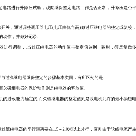
定电路进行升降压试验，观察继保整定电路工作是否正常，升降压是否
速开关，通过调整调压器电压(电压由低向高)做过压继电器的整定或复校
的动作，并做好记录。
器进行调整，.当过压继电器的动作值与整定值达到一致时，须反复做
骤与过流继电器继保整定的步骤基本类同，有所区别的是:
而欠磁继电器的保护动作则是继电器的释放值。
机的过载能力确定的;而欠磁继电器的整定值则是以电机允许的最小励磁
距过流继电器的平行距离要在1.5～2.0米以上才行，否则由于软线电流产