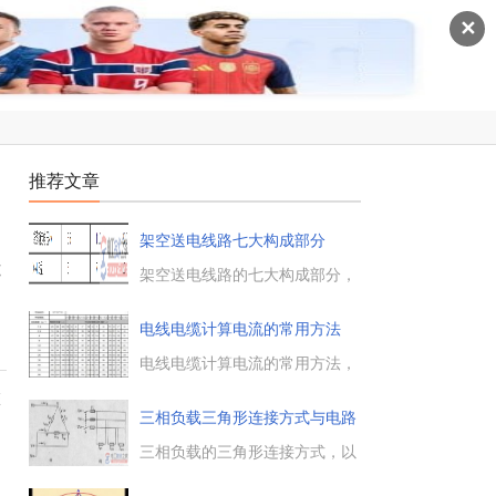
✕
推荐文章
架空送电线路七大构成部分
磁
架空送电线路的七大构成部分，
包括导线、架空地线、绝缘子、
金具、杆塔、基础、接地装置
电线电缆计算电流的常用方法
等，详细介绍了每个架空送电线
路组成部分的功能知识点，一起
电线电缆计算电流的常用方法，
来了解下。...
计算口诀为：口决十下五，百上
校
二，二五三五 四三介，七零九五
三相负载三角形连接方式与电路
二倍半，电缆线穿管打八折，铜
计
线升级算。...
三相负载的三角形连接方式，以
及三相负载的电路计算方法，把