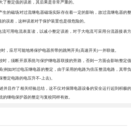
大了整定值的误差，其后果是非常严重的。
产生的磁场对过流继电器磁场实际存在着一定的影响，故过流继电器的
定值的误差，这种误差对于保护装置也是很危险的。
于小电流可用电流表直读，以减小整定误差，对于大电流可采用分流器接表
复校时，应尽可能地将保护电器所带的跳闸开关(高速开关)一并联做。
或复校时，须断开原系统与保护继电器联接的旁路，否则一方面会影响整定
开展(例如对过电压继电器的整定，由于采用的电路为倍压整流电路，其带
整定电路的电压升不-上去)。
述并且作了相关经验总结，这不仅对保障电器设备的安全运行起到积极
统的继电保护器的整定与复校同样有效。