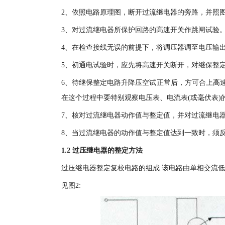
2、依照电路原理图，断开过流继电器的旁路，并照
3、对过流继电器所保护回路的高速开关作跳闸试验
4、在检查接线无误的前提下，将调压器调至电压输
5、初通电试验时，应先将高速开关断开，对继保整
6、待继保整定电路升降压空试正常后，方可合上高
在这个过程中要特别观察电压表、电流表(或毫伏表)
7、核对过流继电器动作值与整定值，并对过流继电
8、当过流继电器的动作值与整定值达到一致时，须
1.2 过压继电器的整定方法
过压继电器整定复校电路的组成:该电路由单相交流
见图2: