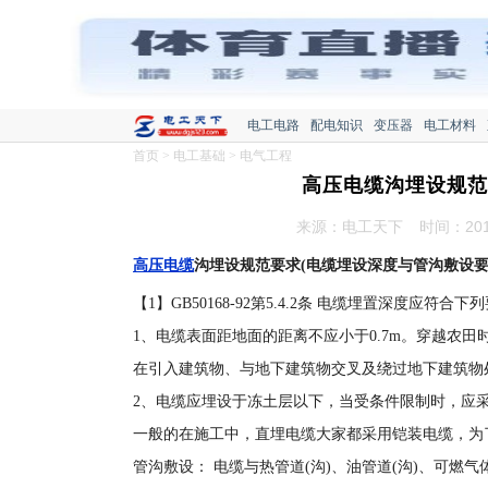
电工电路
配电知识
变压器
电工材料
首页
>
电工基础
>
电气工程
高压电缆沟埋设规范
来源：电工天下
时间：2016
高压电缆
沟埋设规范要求(电缆埋设深度与管沟敷设要
【1】GB50168-92第5.4.2条 电缆埋置深度应符合下
1、电缆表面距地面的距离不应小于0.7m。穿越农田
在引入建筑物、与地下建筑物交叉及绕过地下建筑物
2、电缆应埋设于冻土层以下，当受条件限制时，应
一般的在施工中，直埋电缆大家都采用铠装电缆，为
管沟敷设： 电缆与热管道(沟)、油管道(沟)、可燃