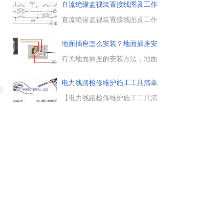
象，指电气设备因故障等原因所
直流绝缘监视装置接线图及工作
引起的瞬间短路现象，定期巡查
原
和检修电气设备，消除电气设备
直流绝缘监视装置接线图及工作
内部故障及隐患。...
原理，直流绝缘监视装置的接线
方法，常用的绝缘监察装置接线
地面插座怎么安装？地面插座安
图，正常时，电压表1PV开路，
装图
而使ST1的触点5-7、9-11（ ST1
有关地面插座的安装方法，地面
的1-3、2-4断开）与ST2的触点9-
插座安装图例，一般电源插座应
11接通，投入接地继电器KA。...
安装在不少于两个对称墙面上，
电力线路检修维护施工工具清单
每个墙面两个电源插座之间水平
距离不宜超过2.5-3米，根据建筑
【电力线路检修维护施工工具清
装修布置图布置插座，并保证每
单】电力线路施工工具清单，电
个主要墙面都有电源插座。...
工作为电力行业不可缺少的工种
之一，在维护和检修电路时，电
工常用的工具分为通用工具、线
路安装工具和设备装修工具三大
类。...