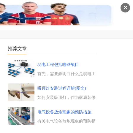
✕
推荐文章
弱电工程包括哪些项目
首先，需要弄明白什么是弱电工
程，才能搞清楚弱电工程的包含
项目有哪些，弱电和强电从原理
吸顶灯安装过程详解(图文)
作用上很容易区分，一般强电用
于动力能源，弱电用于信号通
如何安装吸顶灯，作为家庭装修
讯，下面具体来看下。...
的必备电气设备，吸顶灯的安
装，考验一个电工的实操水平，
电气设备放炮现象的预防措施
关于吸顶灯的安装步骤，需要的
朋友参考下。...
有关电气设备放炮现象的预防措
施，如何避免电气设备“放炮”现