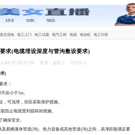
直交流电
电工入门
电工试题
电气工程
电源
电动机
电工问答
要求(电缆埋设深度与管沟敷设要求)
-08-27 05:37:09
作者：老电工
手机版>>
求)
列要求：
时不应小于1m。
处，可浅埋，但应采取保护措施。
采取防止电缆受到损坏的措施。
了确保安全。
气体及易燃液体管道(沟)、热力设备或其他管道(沟)之间，虽净距能满足要