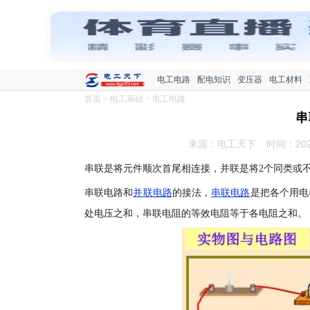
电工电路
配电知识
变压器
电工材料
首页
>
电工基础
>
电工电路
串
来源：电工天下
时间：2022
串联是将元件顺次首尾相连接，并联是将2个同类或
串联电路和
并联电路
的接法，
串联电路
是把各个用电
处电压之和，串联电阻的等效电阻等于各电阻之和。