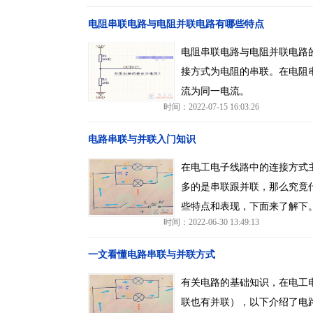
电阻串联电路与电阻并联电路有哪些特点
电阻串联电路与电阻并联电路
接方式为电阻的串联。在电阻
流为同一电流。
时间：2022-07-15 16:03:26
电路串联与并联入门知识
在电工电子线路中的连接方式
多的是串联跟并联，那么究竟
些特点和表现，下面来了解下
时间：2022-06-30 13:49:13
一文看懂电路串联与并联方式
有关电路的基础知识，在电工
联也有并联），以下介绍了电