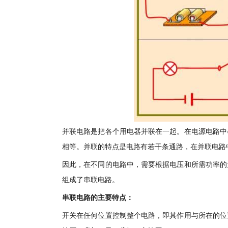
并联电路是把各个用电器并联在一起。在电源电路中
相等。并联的特点是电路有若干条通路，在并联电路
因此，在不同的电路中，需要根据电压和所需功率的
组成了串联电路。
串联电路的主要特点：
开关在任何位置控制整个电路，即其作用与所在的位