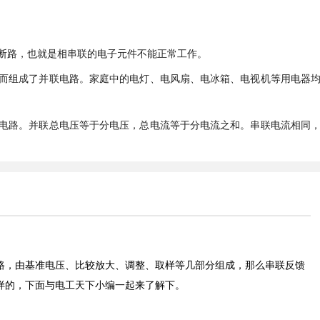
断路，也就是相串联的电子元件不能正常工作。
而组成了并联电路。家庭中的电灯、电风扇、电冰箱、电视机等用电器
电路。并联总电压等于分电压，总电流等于分电流之和。串联电流相同
路，由基准电压、比较放大、调整、取样等几部分组成，那么串联反馈
样的，下面与电工天下小编一起来了解下。