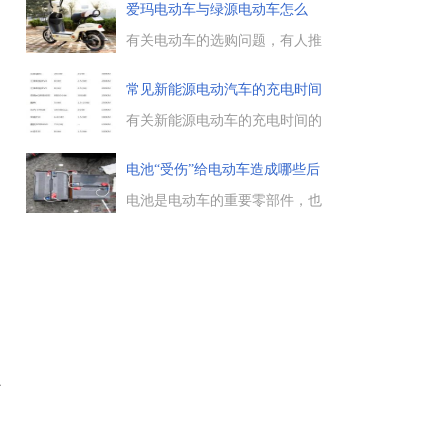
时，总是时好时坏，经常提不上
爱玛电动车与绿源电动车怎么
速度，这是什么原因引起的，是
选？
调速转把损坏了，还是控制器损
有关电动车的选购问题，有人推
坏了，下面一起来了解下。...
荐爱玛电动车，觉得是大品牌很
不错，也有人推荐绿源电动车，
常见新能源电动汽车的充电时间
那么这二个品牌的电动车怎么
选，下面一起来看下。...
有关新能源电动车的充电时间的
问题，任何一个购买电动车的车
主，肯定都希望续航里程越长越
电池“受伤”给电动车造成哪些后
好，充电时间越短越好，这里列
举了一些常见的新能源电动车的
电池是电动车的重要零部件，也
充电时间，以及新能源电动车目
是电动车中成本最高的零部件，
前面临的充电问题，供大家参
在一辆电动车中电池成本约占三
考。...
分之一或二分之一，那么如果电
池“受伤”，会给电动车带来哪些
后果，一起来看下。...
损