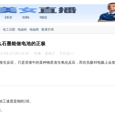
工
电工识图
电磁铁
电磁阀
暖通空调
么石墨能做电池的正极
-03-27 09:15:32
作者：老电工
手机版>>
发生反应，只是溶液中的某种物质发生氧化反应，而在负极锌电极上会
加工速度是铜的2倍。
形。