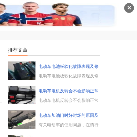
✕
推荐文章
电动车电池板软化故障表现及修
复
发
电动车电池板软化故障表现及修
复方法，1、故障表现 正极板的
表面从固体逐渐变软为糊状，表
电动车电机反转会不会影响正常
面积不断减小，导致电池容量不
行
断减小。2、修复方法 针对电池
电动车电机反转会不会影响正常
板软化的问题，可以放电10.5v
行驶，一般电机不会反转，当出
后，灯泡放电1 - 5小时。然后使
现反转的问题时，先检查下是否
电动车加油门时好时坏的原因及
用激活器，激活修复。...
打开了倒档开关。有时按开了车
故
上的开关按钮，打开了倒档，就
有关电动车的使用问题，在骑行
可能会出现电机反转的情况。...
过程中，加油门也就是转动转把