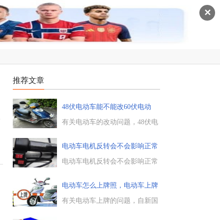
✕
推荐文章
48伏电动车能不能改60伏电动
车，需
会
有关电动车的改动问题，48伏电
动车能改60伏电动车吗，如果可
以的话，需要换哪些配件，是否
电动车电机反转会不会影响正常
需要增加电池，是否需要更换控
行
制器，下面电工天下小编带大家
电动车电机反转会不会影响正常
来了解下。...
行驶，一般电机不会反转，当出
现反转的问题时，先检查下是否
电动车怎么上牌照，电动车上牌
打开了倒档开关。有时按开了车
需要
上的开关按钮，打开了倒档，就
有关电动车上牌的问题，自新国
可能会出现电机反转的情况。...
标实施以来，各地兴起了上牌