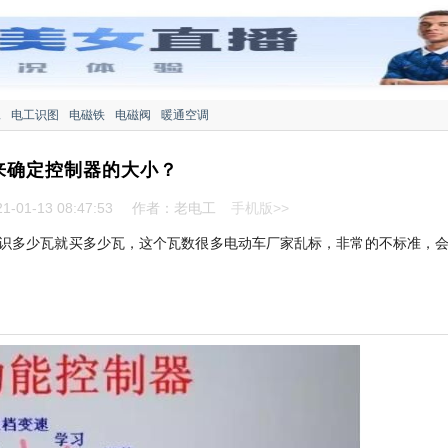
工
电工识图
电磁铁
电磁阀
暖通空调
来确定控制器的大小？
-01-13 08:47:53
作者：老电工
手机版>>
识多少瓦就买多少瓦，这个瓦数很多电动车厂家乱标，非常的不标准，