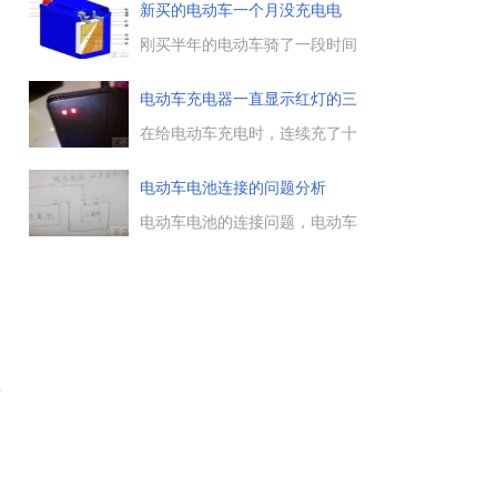
风，而上牌过程中，很多电动车
新买的电动车一个月没充电电
用户会有一个疑问，那就是电动
池“
车怎么上牌照，需要哪些证件，
刚买半年的电动车骑了一段时间
下面一起来了解下。...
后，闲置了一个多月，再充电时
无论如何充不上了，这是电
电动车充电器一直显示红灯的三
池“饿死了”，新买的电动车一个
大
月没充电电池“饿死”的问题，下
在给电动车充电时，连续充了十
面来分析具体的原因。...
几个小时，充电器一直显示红
灯，这是什么原因引起的，是充
电动车电池连接的问题分析
电器出现了故障，还是电池有失
水现象，这里总结了三种原因，
电动车电池的连接问题，电动车
一起来看下。...
有四个12v20ah的串连线路，我
有一个12v100ah的电瓶，还有一
个12v65ah的电瓶，替换掉原本
的12v20ah的电池，这样续航能
不能提升。...
限