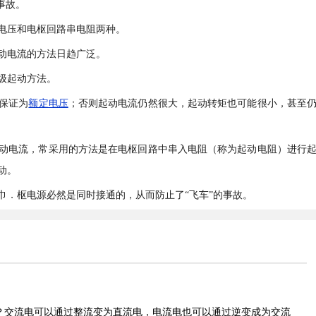
事故。
电压和电枢回路串电阻两种。
动电流的方法日趋广泛。
级起动方法。
保证为
额定电压
；否则起动电流仍然很大，起动转矩也可能很小，甚至
动电流，常采用的方法是在电枢回路中串入电阻（称为起动电阻）进行
动。
巾．枢电源必然是同时接通的，从而防止了“飞车”的事故。
0V？交流电可以通过整流变为直流电，电流电也可以通过逆变成为交流