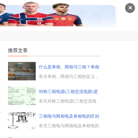
✕
推荐文章
什么是单相、两相与三相？单相
电与
和
有关单相、两相与三相的定义，
三相电与单相电区别和优点，三
相电源与单相电源的区别，以及
对称三相电源(三相交流电路)是
单相和三相的区别是什么。...
什
有关对称三相电源(三相交流电
路)的知识，对称三相电源是由3
电
个同频率、等幅值、初相位依次
三相电与两相电及单相电的区别
滞后120度的正弦电压连接成星
形 (Y)或三角形组成的电源。...
有关三相电与两相电及单相电的
空
区别，三相电是工业用电，单相