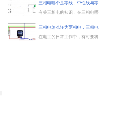
电是普通居民用电，三相电任意
三相电哪个是零线，中性线与零
亮相之间的电压为380V，单相电
线有
电压为220V。...
有关三相电的知识，在三相电哪
哪个是零线，就三相电而言，是
没有零线的。三相三线没有，三
三相电怎么转为两相电，三相电
相四线有，三相五线有零线也有
变两
地线，那么中性线与零线有什么
在电工的日常工作中，有时要将
区别，下面具体来了解下。...
三相电转为二相电来使用，以满
仍
足生产的需要，那么三相电怎么
转为两相电的方法是什么，三相
电变两相电怎么接线，一起来了
起
解下。...