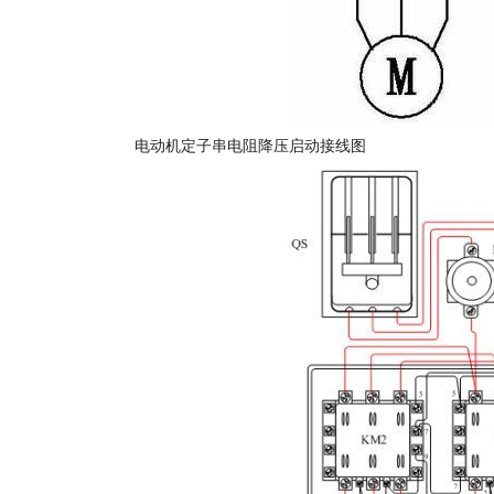
电动机定子串电阻降压启动接线图