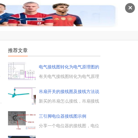
✕
推荐文章
电气接线图转化为电气原理图的
方
工
有关电气接线图转化为电气原理
图的方法，机床电气控制线路的
安装接线图，转换为电气原画图
吊扇开关的接线图及接线方法说
的操作步骤，需要的朋友参考
明
下。...
新买的吊扇怎么接线，吊扇接线
的操作步骤是什么样的，如果需
要给吊扇与灯同时供电，吊扇开
三引脚电位器接线图示例
关的接线图是什么样的，具体的
接线方法是什么样的，一起来了
分享一个电位器的接线图，电位
解下。...
器常规引脚，以3个引脚的电位