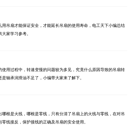
么用吊扇才能保证安全，才能延长吊扇的使用寿命，电工天下小编总结
供大家学习参考。
的使用过程中，转速变慢的问题较为多见，究竟什么原因导致的吊扇转
还是轴承润滑油不足了，小编带大家来了解下。
出哪根是火线，哪根是零线，只有分清了吊扇上的火线与零线，在对吊
与零线接反，保护接线的正确及吊扇的安全使用。