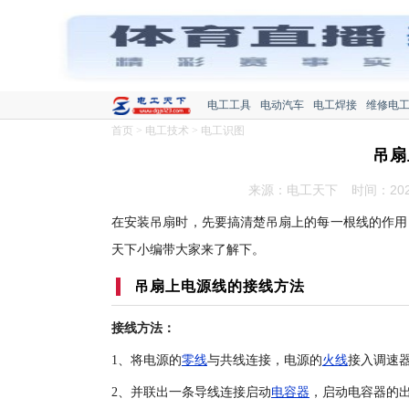
电工工具
电动汽车
电工焊接
维修电
首页
>
电工技术
>
电工识图
吊扇
来源：电工天下
时间：2020
在安装吊扇时，先要搞清楚吊扇上的每一根线的作用
天下小编带大家来了解下。
吊扇上电源线的接线方法
接线方法：
1、将电源的
零线
与共线连接，电源的
火线
接入调速
2、并联出一条导线连接启动
电容器
，启动电容器的