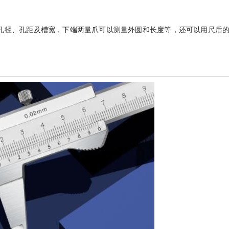
测量孔径、孔距及槽宽，下端两量爪可以测量外圆和长度等，还可以用尺后