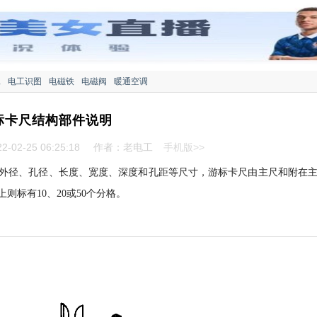
工
电工识图
电磁铁
电磁阀
暖通空调
标卡尺结构部件说明
-02-25 06:25:18
作者：老电工
手机版>>
外径、孔径、长度、宽度、深度和孔距等尺寸，游标卡尺由主尺和附在
标有10、20或50个分格。