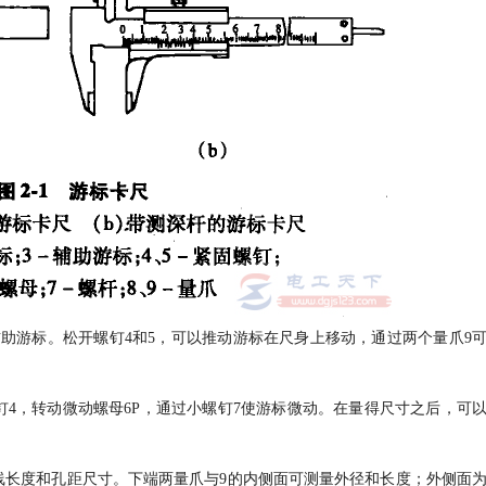
3是辅助游标。松开螺钉4和5，可以推动游标在尺身上移动，通过两个量爪9
钉4，转动微动螺母6P，通过小螺钉7使游标微动。在量得尺寸之后，可
线长度和孔距尺寸。下端两量爪与9的内侧面可测量外径和长度；外侧面