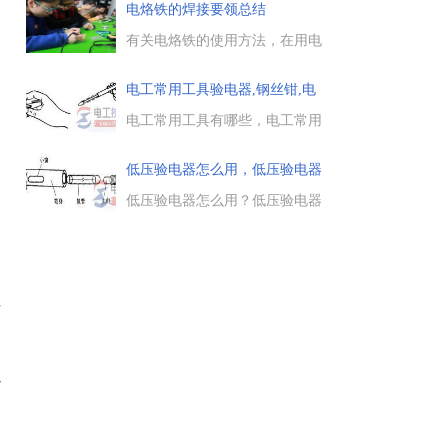
钳的主要用途，以及在使用剥线
电烙铁的焊接要领总结
钳时的一些注意事项，供大家学
习参考。...
有关电烙铁的使用方法，在用电
烙铁进行焊接操作时，有哪些操
作要领与经验要注意的，电工天
电工常用工具验电器,钢丝钳,电
下小编带大家来了解下。...
烙
电工常用工具有哪些，电工常用
工具分为通用工具、线路安装工
具和设备装修工具三大类，这里
低压验电器怎么用，低压验电器
重点介绍验电器,钢丝钳,电烙铁,
用法
电工刀,冲击钻,紧线器等电工工
低压验电器怎么用？低压验电器
具的用法。...
又称为电笔，用于检测电气设
备、电路是否带电，本节重点介
绍了低压验电器的结构、低压验
电器用法及注意事项，一起来了
解下。...
可
以
为