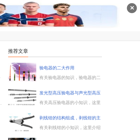
✕
推荐文章
验电器的二大作用
主
有关验电器的知识，验电器的二
大作用，以前介绍过低压验电
器、高压验电器等的使用方法，
发光型高压验电器与声光型高压
以及相关注意事项，这里说一说
验
验电器的二个主要作用。...
有关高压验电器的小知识，这里
介绍下发光型高压验电器与声光
型高压验电器的结构，以及这二
剥线钳的结构组成，剥线钳的主
类高压验电器的作用，以及使用
要用
方法等，供大家学习参考。...
有关剥线钳的小知识，这里介绍
了剥线钳的结构组成部分，剥线