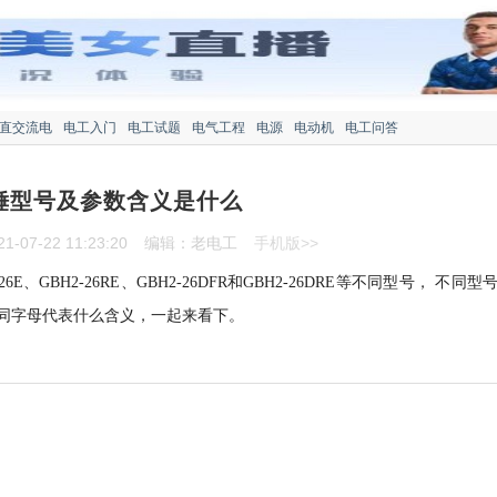
直交流电
电工入门
电工试题
电气工程
电源
电动机
电工问答
锤型号及参数含义是什么
-07-22 11:23:20
编辑：老电工
手机版>>
E、GBH2-26RE、GBH2-26DFR和GBH2-26DRE等不同型号， 不同型
同字母代表什么含义，一起来看下。