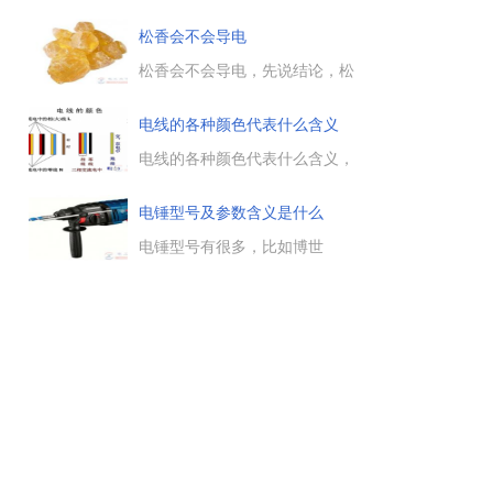
温度时，松香熔化，这时它才可
以用一样的颜色。在用电线路
以发挥助焊剂的助焊作用。...
中，用不同的颜色代表不同的
松香会不会导电
电，一般红色用于火线，绿色用
零线，黄绿用于地线。...
松香会不会导电，先说结论，松
香是不导电的。松香，又名松
脂、树脂，其分子式为
电线的各种颜色代表什么含义
C20H30O2，是一种弱有机酸，
其酸值约在160左右。松香无腐
电线的各种颜色代表什么含义，
蚀性、无吸湿性，具有良好的绝
电线的不同颜色，代表着不同的
缘性。...
含义。一般来说，红色是火线，
电锤型号及参数含义是什么
蓝色是零线，黄色或黄白相间的
是地线。最常用的电线，其颜色
电锤型号有很多，比如博世
规定为：黄色、绿色、红色代表
GBH2-26，就分为GBH2-26E、
相线。...
GBH2-26RE、GBH2-26DFR和
GBH2-26DRE等不同型号， 不同
型号之间价格相差较大，那么型
号之间的区别是什么，不同字母
代表什么含义，一起来看下。...