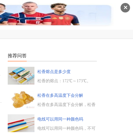
✕
推荐问答
松香熔点是多少度
号
松香的熔点：172℃～173℃。
1、松香熔点：松香外观为淡黄
色至淡棕色，有玻璃状光泽，带
松香在多高温度下会分解
松节油气味，密
1.060~1.085g/cm3。熔点110～1
松香在多高温度下会分解，松香
35℃，软化点(环球法)72～
树脂熔点为85-86度。松香在温
76℃，沸点约300℃(0.67kPa)。...
度达到或超过300℃时，就会开
电线可以用同一种颜色吗
始分解与炭化。松香的熔点为
172℃～173℃，当松香加热至该
电线可以用同一种颜色吗，不可