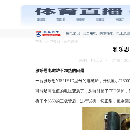
用电常识
安全用电
防雷接地
电工总
首页
>
用电知识
>
家电维修
雅乐思
来源：电工天下
时间：2021
雅乐思电磁炉不加热的问题
一台雅乐思YIS21Y1D型号的电磁炉，开机显示“130
可能是高阻值的电阻变质了，从而引起了CPU保护
换了个8550的三极管后，进行试机一切正常，但拿