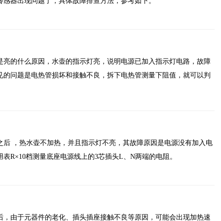
传感器出现问题了，具体故障排查方法，参考如下。
是亮的什么原因，水壶的指示灯亮，说明电源已加入指示灯电路，故障
见的问题是电热管损坏和接触不良，拆下电热管测量下阻值，就可以判
之后 ，热水壶不加热，并且指示灯不亮，其故障原因是电源没有加入电
表R×10档测量底座电源线上的3芯插头L、N两端的电阻。
后，由于元器件的老化、插头插座接触不良等原因，可能会出现加热速