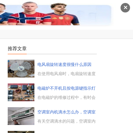
✕
推荐文章
电风扇旋转速度很慢什么原因
在使用电风扇时，电扇旋转速度
变得很慢，给人以有气无力的样
子，电风扇的转速慢到让人崩
电磁炉不开机且按电源键指示灯
溃，究竟什么原因导致电风扇旋
不
转速度减慢，电工天下小编带大
在电磁炉的维修过程中，有时会
家来了解下。...
遇到电炉不能开机的问题，而且
电磁炉的电源键指示灯不亮，这
空调室内机滴水怎么办，空调室
是什么原因引起的，这里电工天
内机
下总结了几种常见的原因，大家
有关空调滴水的问题，空调室内
看一看。...
机出现了滴水的现象，一般会是