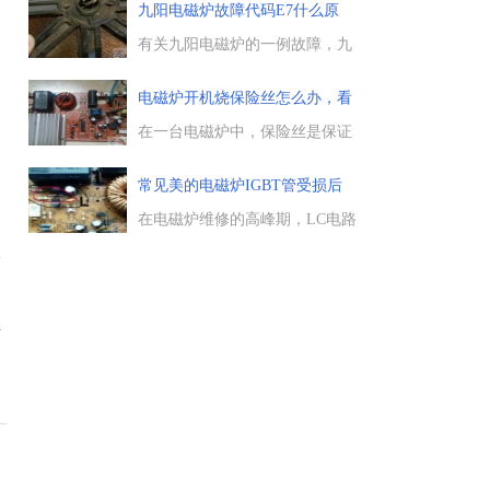
哪些原因引起的，是空调安装不
九阳电磁炉故障代码E7什么原
平的原因，还是空调内部缺少制
因，E7
冷剂的原因，一起来了解下。...
有关九阳电磁炉的一例故障，九
阳电磁炉屏幕上显示故障码E7，
E7代表的含义是什么，九阳电磁
电磁炉开机烧保险丝怎么办，看
炉出现故障码E7应该怎么来维
看是
修，一起来学习下。...
在一台电磁炉中，保险丝是保证
电磁炉安全运行的一道屏障，如
果保险丝烧毁了，电磁炉就会马
常见美的电磁炉IGBT管受损后
上停止运行，遇到电磁炉开机烧
的维
保险怎么办，重点检查IGBT有
在电磁炉维修的高峰期，LC电路
无损坏，一般问题就能解决
IGBT管受损率占相当高的比
水
了。...
例，主要受损原因有：锅具未严
格按照厂家出厂标准要求进行配
置，而采用自行单配与电磁炉混
正
合使用。...