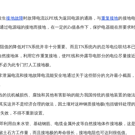
发生
接地故障
时故障电流以PE线为返回电源的通路，与
重复接地
的接地
部分通过电源端的接地而接地，在一定的Zs值条件下，保护电器能在所要求
阻值的降低对TN系统并非十分重要。而且TN系统内的总等电位联结本
自然接地体，利用它作重复接地，使PE线和外露导电部分的电位尽量接
不必为此专门打人工接地极。
常泄漏电流和接地故障电流能安全地通过关于这些部分的允许最小截面
。
当的抗机械损伤、腐蚀和其他有害影响的能力我国传统的接地装置的做
其实这并不是经济合理的做法，因土壤对这种钢质接地极(包括镀锌处理
而失效，不得不重新设置。
即利用自来水管、基础钢筋、电缆金属外皮等自然接地体作接地极，这
省土石方工作量，而且接地极的寿命很长，接地电阻也可达到很低值。