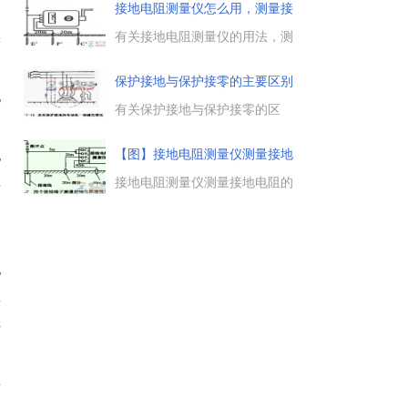
法。...
性点，电气设备的外露导电部分
接地电阻测量仪怎么用，测量接
通过导体与大地相连称为接地，
地电
接地的目的是什么，接地的类型
有关接地电阻测量仪的用法，测
果
与接地注意事项等。...
量接地电阻前的准备工作与接线
方法，摇测方法，选择合适的倍
保护接地与保护接零的主要区别
率，读数，接地电阻值为刻度盘
也
读数乘以倍率，使用接地电阻测
有关保护接地与保护接零的区
量仪的注意事项。...
别，把电气设备不带电的金属外
壳接地或接零，叫做保护接地及
【图】接地电阻测量仪测量接地
电
保护接零，详细介绍了保护接地
电
与接零的概念、保护接零和保护
接地电阻测量仪测量接地电阻的
其
接地的适用范围，二者的优点与
步骤，共有11个步骤，检查接地
缺点。...
电阻测量仪外观应完好，根据被
测接地装置所要求的接地电阻值
多
选择接地电阻测等，完成接地电
地
阻相关数据的测量。...
工
样
将