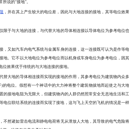
所说的“接地”。
阻
，并在其上产生较大的电位差，因此与大地连接的接地，其等电位效
仅限于与大地的连接，与代替大地的导体相连接以导体电位为参考电位
接，又如汽车内电气系统与金属车身的连接，这一连接既可认为是作等
接地。它不以大地电位为参考电位而以机身或车身电位为参考电位，因
电位效果优于传统的与大地连接的接地。
代替大地的导体相连接而实现的接地的作用，其参考电位为建筑物内众
子)的电位。假想有一个神话中的大力神将整个建筑物拔地而起使之与大
置的接地电阻为无限大，但建筑物内的人群仍然照常安全无恙地生活和
等电位联结系统的连接而实现了接地，这与飞上天空的飞机的情况是一
，不然诸如雷击电流和静电电荷将无从泄放人大地，其导致的电气危险