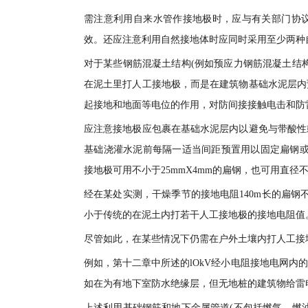
需注意利用自来水管作接地极时，应与有关部门协
效。还应注意利用自然接地体时应同时采用至少两种
对于某些钢筋混凝土结构(例如预应力钢筋混凝土结
在泥土里打人工接地极，而是在建筑物基础水泥层内
起接地和地面等电位的作用，对防间接接触电击和防
应注意接地极应包裹在基础水泥层内以避免与带酸性
基础浇灌水泥前每隔一适当间距预置用以固定扁钢或圆
接地极可用不小于25mmX4mm的扁钢，也可用直径不
经在某处实测，干燥季节的接地电阻140m长的扁钢不
小于传统的在泥土内打若干人工接地极的接地电阻值
尽管如此，在某些情况下仍需在户外土壤内打人工接
例如，第十二章中所述的lOkV经小电阻接地电网内的
如在为有地下室防水绝缘层，但无地桩的建筑物给雷
上述利用基础钢筋和地下金属管道(不包括燃气、燃