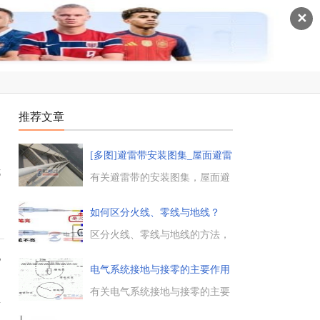
✕
推荐文章
[多图]避雷带安装图集_屋面避雷
哪
有关避雷带的安装图集，屋面避
雷带与避雷线的制作与安装方法
图集，避雷带敷设要求与方法，
如何区分火线、零线与地线？
避雷线跨越建筑物变形缝处理方
法等，一起来了解下。...
区分火线、零线与地线的方法，
从线的颜色上区分火线、零线与
电
地线，火线用红色的线，零线用
电气系统接地与接零的主要作用
淡蓝色的线、地线用黄绿相间的
双色线，以及不从颜色上来区分
有关电气系统接地与接零的主要
端
火线、零线、地线的简单方
作用，电力系统和电气装置的中