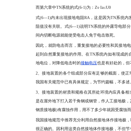
而第六章中TN系统的式(6-1)为：Zs·Ia≤U0
式(6—1)内未出现接地电阻RA，这是因为TN系统内
阻值没有关联。式(6—1)说明TN系统的外露导电
间内切断电源就能使受电击人免于电击致死。
因此，就防电击而言，重复接地的必要性和其接地电
起到自然重复接地的作用。在TN系统内如有现成的
地电位，对降低电击时的
接触电压
也是有好处的，但
2、接地装置的各个组成部分应有足够的截面，使正
我国有关规范中已有具体规定，为节约篇幅，不多述
3、接地装置的材质和规格在其所处环境内应具备相
是在屋外地下打入若干角钢或钢管，作人工接地极，
钢质接地极)有腐蚀作用，用不了多少年就因受腐蚀
我国接地规范中推荐充分利用自然接地体作接地极，
很正确的。因利用这类自然接地体作接地极，不但节