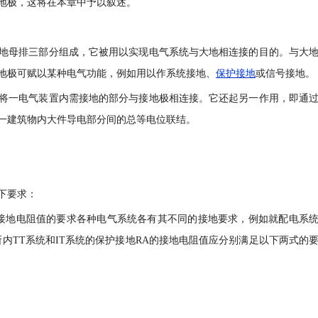
地极，这将在本章中予以叙述。
地母排三部分组成，它被用以实现电气系统与大地相连接的目的。与大
地极可赋以某种电气功能，例如用以作系统接地、
保护接地
或信号接地。
将一电气装置内需接地的部分与接地极相连接。它还起另一作用，即通
一建筑物内大件导电部分间的总等电位联结。
下要求：
接地电阻值的要求各种电气系统各有其不同的接地要求，例如就配电系
燥场所内TT系统和IT系统的保护接地RA的接地电阻值应分别满足以下两式的