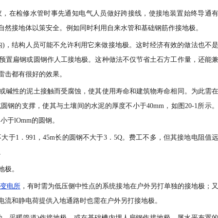
议，在检修水管时事先通知电气人员做好跨接线，使接地装置始终导通
自然接地体以策安全。例如同时利用自来水管和基础钢筋作接地极。
构)，结构人员可能不允许利用它来做接地极。这时经济有效的做法也不
预置扁钢或圆钢作人工接地极。这种做法不仅节省土石方工作量，还能
雷击都有很好的效果。
或碱性的泥土接触而受腐蚀，使其使用寿命和建筑物寿命相同。为此需
钢的支撑，使其与土壤间的水泥的厚度不小于40mm，如图20-1所示
小于lOmm的圆钢。
大于1．991，45m长的圆钢不大于3．5Q。费工不多，但其接地电阻值
。
地极。
变电所
，有时需为低压侧中性点的系统接地在户外另打单独的接地极；
电流和静电荷提供入地通路时也需在户外另打接地极。
油、采暖管道)作接地极，或在基础槽内埋人扁钢作接地极，属水平布置