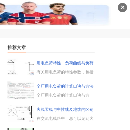
✕
推荐文章
用电负荷特性：负荷曲线与负荷
率
的
有关用电负荷的特性参数，包括
负荷曲线与负荷率二项，负荷曲
线又细分为日负荷曲线、日平均
全厂用电负荷的计算口诀与方法
负荷曲线、负荷持续曲线与年负
荷曲线等。...
全厂用电负荷的计算口诀与方
法，工厂性质各不同，冶金、纺
织和化工，有的设备连续行，有
火线零线与中性线及地线的区别
的时开时又停，全厂用电负荷的
计算口诀实例详解。...
在交流电线路中，总可以见到火
线、零线、中性线及地线等，那