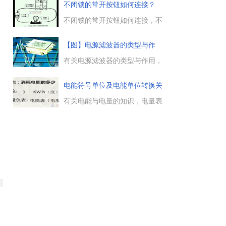
么火线零线与中性线及地线有什
不闭锁的常开按钮如何连接？
么区别，在使用时应注意哪些问
题，让我们一起来了解下。...
不闭锁的常开按钮如何连接，不
闭锁的常开按钮是指操作前内部
触点处于断开状态，手指按下时
【图】电源滤波器的类型与作
内部触点处于闭合状态，手指放
用，电
松，按钮自动复位断开，该按钮
有关电源滤波器的类型与作用，
在电工线路中常用作启动控制按
电源滤波器的电路原理图，交流
钮。...
电源滤波器外形，交流电源滤波
电能符号单位及电能单位转换关
器的内部电路，电源滤波器中共
系
模电感的电路原理，AC输入整
有关电能与电量的知识，电量表
流滤波电路原理，DC输入滤波
示物体所带电荷的多少，电能的
电路原理等。...
符号与单位是什么，电量的计算
公式是什么，另外还介绍了电能
单位换算关系，下面与电工天下
小编一起来了解下。...