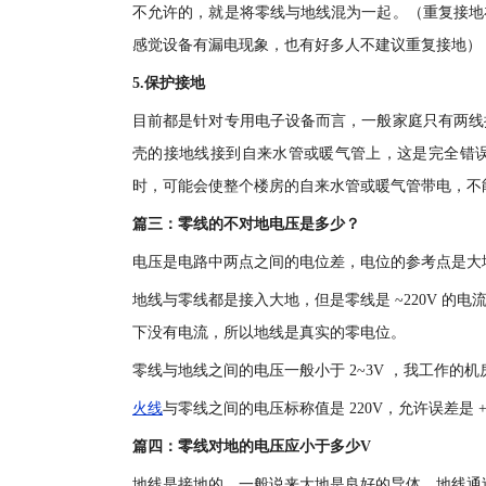
不允许的，就是将零线与地线混为一起。（重复接地
感觉设备有漏电现象，也有好多人不建议重复接地）
5.保护接地
目前都是针对专用电子设备而言，一般家庭只有两线
壳的接地线接到自来水管或暖气管上，这是完全错
时，可能会使整个楼房的自来水管或暖气管带电，不
篇三：零线的不对地电压是多少？
电压是电路中两点之间的电位差，电位的参考点是大
地线与零线都是接入大地，但是零线是 ~220V 
下没有电流，所以地线是真实的零电位。
零线与地线之间的电压一般小于 2~3V ，我工作的机房是
火线
与零线之间的电压标称值是 220V，允许误差是 +7% 
篇四：零线对地的电压应小于多少V
地线是接地的，一般说来大地是良好的导体，地线通