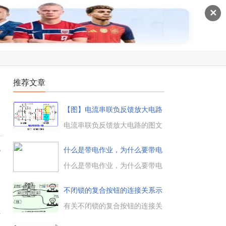
✕
推荐文章
【图】电流串联负反馈放大电路
的
电流串联负反馈放大电路的图文
教程，电流串联负反馈放大电
路，交流等效电路方框图，负载
线
什么是带电作业，为什么要带电
发生变化时，通过负反馈稳定输
作业
出电流和稳定输出电压是矛盾
什么是带电作业，为什么要带电
的。...
作业？带电作业，是在不停电的
情况下开展线路作业。为什么需
不闭锁的复合按钮的连接关系示
要带电作业？ 在这之前大家得先
意
明白， 电气设备在长期运行中，
有关不闭锁的复合按钮的连接关
需要经常测试、检查和维修。...
系，不闭锁的复合按钮包含常开
面