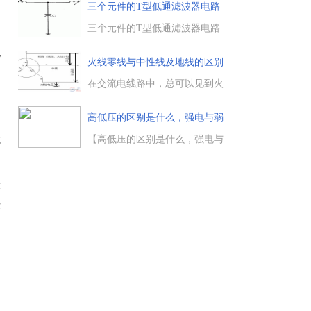
触点与常闭触点，当手指按下按
三个元件的T型低通滤波器电路
出
钮时，常闭触点断开，而开触点
图
闭合;手指放松后，常闭触点复位
三个元件的T型低通滤波器电路
闭合，常开触点复位断开。...
图，需要的朋友参考下。...
电
火线零线与中性线及地线的区别
在交流电线路中，总可以见到火
线、零线、中性线及地线等，那
的
么火线零线与中性线及地线有什
高低压的区别是什么，强电与弱
越
么区别，在使用时应注意哪些问
电的
题，让我们一起来了解下。...
【高低压的区别是什么，强电与
式
弱电的电压区别】高压电器： 国
际上公认的高低压电器的分界线
交流电压是1000V（直流则为
设
1500V）。
律
为交流1kV以上为高压电器，
1kV及以下为低...