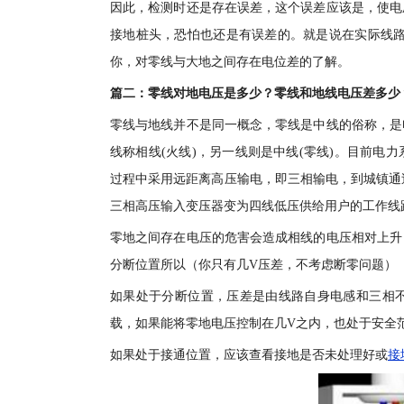
因此，检测时还是存在误差，这个误差应该是，使电
接地桩头，恐怕也还是有误差的。就是说在实际线路
你，对零线与大地之间存在电位差的了解。
篇二：零线对地电压是多少？零线和地线电压差多少
零线与地线并不是同一概念，零线是中线的俗称，是
线称相线(火线)，另一线则是中线(零线)。目前
过程中采用远距离高压输电，即三相输电，到城镇通
三相高压输入变压器变为四线低压供给用户的工作线
零地之间存在电压的危害会造成相线的电压相对上升
分断位置所以（你只有几V压差，不考虑断零问题）
如果处于分断位置，压差是由线路自身电感和三相
载，如果能将零地电压控制在几V之内，也处于安全
如果处于接通位置，应该查看接地是否未处理好或
接