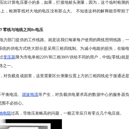
压比计算电压要小的多，如果，打接地桩头测量，因为，这个临时检测
上，检测零线对大地的电压没有那么大。 不知道这样的解释能否帮助
？零线与地线之间8v电压
电力部门提供的工作线路。就是说我们每家每户使用的两线照明线路，
电力系统的供电方式绝大部分是采用三相四线制。为减小电能的损失，在输
过
变压器
降为市电单相220V和三相380V供给不同的用户，中线(零线)就
路之一。
，对负载造成损害，这里需要区分测量位置上方的三相四线处于接通还
不平衡电流、
谐波电流
等产生，对负载供电要求高的数据中心的服务器
范围不必担心。
地电阻
过高，导致压差略高的问题，一般正常应只有零点几个电压值。