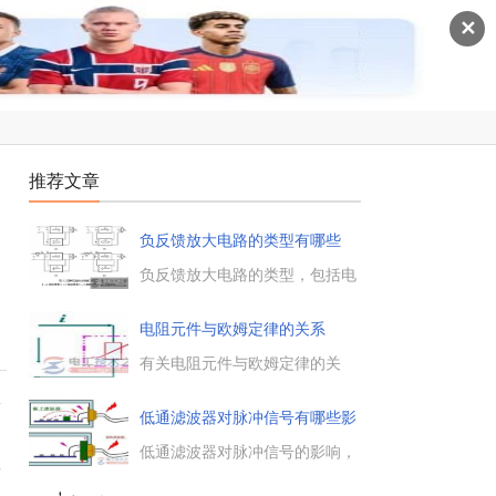
✕
推荐文章
负反馈放大电路的类型有哪些
不
负反馈放大电路的类型，包括电
压反馈与电流反馈，串联反馈与
并联反馈，采用将负载电阻短路
电阻元件与欧姆定律的关系
的方法来判别电压反馈和电流反
馈，四种负反馈放大电路的方框
有关电阻元件与欧姆定律的关
图，以及负反馈放大电路参数的
系，电压与电流关系的计算公
极
意义。...
式，非线性电阻的表示方法，以
低通滤波器对脉冲信号有哪些影
及当电流和电压取非关联参考方
响
向时的公式说明。...
低通滤波器对脉冲信号的影响，
一
对传输脉冲信号的电缆滤波时，