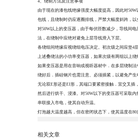
4、绕制方法及注意事项
由于现在的漆包线绝缘强度大幅度提高，因此对50
包线，且绕制时仍应逐圈排线，严禁大幅度斜跨，
对50W以上的变压器，由于每伏匝数减少，导线间电压
法，在绕制中应绝对避免上层导线滑入下层。
各绕组间绝缘应视绕组电压决定。初次级之间应垫4层
上述叠绕法的小功率变压器，如果次级有两组以上绕
如果变压器是用在音响或视听器材中．在多层绕制
绕好后．插硅钢片也需注意、必须插紧，以避免产生
无论双E形还是EI形，其端口要紧密接触．宜交叉插
然后进行烘干、浸漆。对50W以下的变压器可采取内热
串联接入市电，使其自动升温。
灯泡越大温度越高，但在密闭状态下，使其温度在80
相关文章