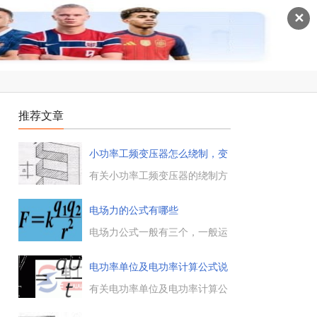
✕
推荐文章
小功率工频变压器怎么绕制，变
压器
有关小功率工频变压器的绕制方
法，包括变压器铁芯的选择，每
伏匝数的计算确定，导线直径的
电场力的公式有哪些
选择，以及变压器线圈绕制计算
公式及相关注意事项等。...
电场力公式一般有三个，一般运
用的最多的是F=Eq。1、：点电
荷之间电场力公式。2、F=Eq：
电功率单位及电功率计算公式说
任意电场电场力公式。3、
明
F=Uq/d：匀强电场电场力公式，
有关电功率单位及电功率计算公
u表示匀强电场中两点的的电势
式，电工学中常用的电功率单