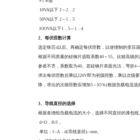
P1 K值
10VA以下 2～2．2
50VA以下 2～1．5
lOOVA以下1．5～1．4
2、每伏匝数计算
选定铁芯s以后。再确定每伏匝数，以使绕制的变压器有
根据不同质量的硅钢片选取系数40～55。比较高级
参差不齐，系数取为40。若硅钢片表面光洁，弯折4
求出每伏匝数后乘以220V即为初级匝数，乘以次级
降，求出的次级匝数应增加5～lO％(根据负载电流
3、导线直径的选择
根据各绕组负载电流的大小，选择不同直径的漆包
d=O．8√I，
单位：l--A．d(导线直径)--mm。