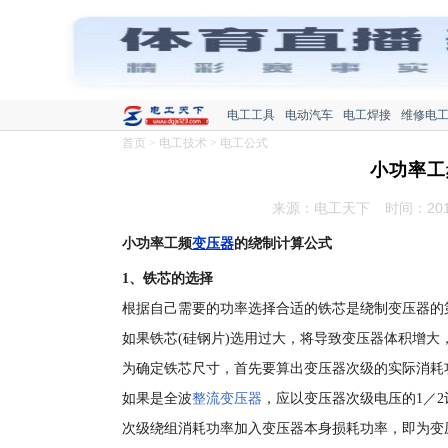
电工工具
电动汽车
电工焊接
维修电
首页
>
电工技术
>
电工公式
小功率工
来源：电工天下
时间：2016
小功率工频
变压器
的绕制计算公式
1、铁芯的选择
根据自己需要的功率选择合适的铁芯是绕制变压器的
如果铁芯(硅钢片)选用过大，将导致变压器体积增
为确定铁芯尺寸，首先要算出变压器次级的实际消耗
如果是全波
整流变压器
，应以变压器次级电压的1／2
次级绕组消耗功率加入变压器本身损耗功率，即为变