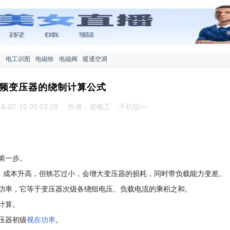
工
电工识图
电磁铁
电磁阀
暖通空调
频变压器的绕制计算公式
-07-15 05:03:28
作者：老电工
手机版>>
第一步。
大，成本升高，但铁芯过小，会增大变压器的损耗，同时带负载能力变差。
功率，它等于变压器次级各绕组电压、负载电流的乘积之和。
计算。
压器初级
视在功率
。