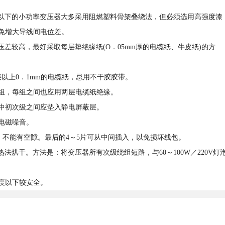
W以下的小功率变压器大多采用阻燃塑料骨架叠绕法，但必须选用高强度漆
以免增大导线间电位差。
差较高，最好采取每层垫绝缘纸(O．05mm厚的电缆纸、牛皮纸)的方
以上0．1mm的电缆纸，忌用不干胶胶带。
组，每组之间也应用两层电缆纸绝缘。
法中初次级之间应垫入静电屏蔽层。
电磁噪音。
，不能有空隙。最后的4～5片可从中间插入，以免损坏线包。
法烘干。方法是：将变压器所有次级绕组短路，与60～100W／220V灯
度以下较安全。