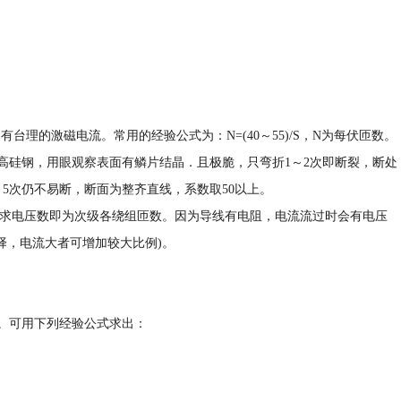
台理的激磁电流。常用的经验公式为：N=(40～55)/S，N为每伏匝数。
的高硅钢，用眼观察表面有鳞片结晶．且极脆，只弯折1～2次即断裂，断处
～5次仍不易断，断面为整齐直线，系数取50以上。
要求电压数即为次级各绕组匝数。因为导线有电阻，电流流过时会有电压
选择，电流大者可增加较大比例)。
线。可用下列经验公式求出：