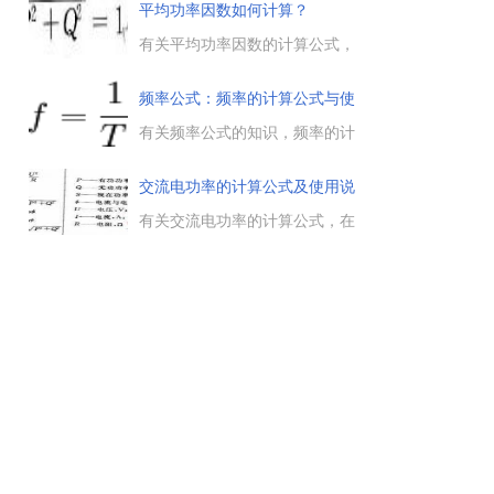
差，d表示该...
位，在单位时间内电流所做的功
平均功率因数如何计算？
叫做电功率，电工率的计算公式
，
及使用说明。...
有关平均功率因数的计算公式，
平均功率因数如何计算，采用有
功和无功电能表在某一段时间
频率公式：频率的计算公式与使
（例如一周等）读得数据（表底
用方
差）后，再计算出平均功率因
有关频率公式的知识，频率的计
数。...
算公式与使用方法，频率是单位
时间内某事件重复发生的次数，
交流电功率的计算公式及使用说
衡量声音、电磁波（例如无线电
明
波或者光）、电讯信号或者其他
有关交流电功率的计算公式，在
波的频率时，表示每秒波形重复
计算交流电功率时，单相交流电
的数量。...
需要考虑功率因数，三相平衡电
路来说，要乘以根号3，U、I为
线电压与线电流的有效值。...