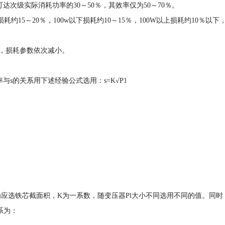
达次级实际消耗功率的30～50％，其效率仅为50～70％。
耗约15～20％，100w以下损耗约10～15％，100W以上损耗约10％以下
序，损耗参数依次减小。
率与s的关系用下述经验公式选用：s=K√P1
s为应选铁芯截面积，K为一系数，随变压器Pl大小不同选用不同的值。同时
关系为：