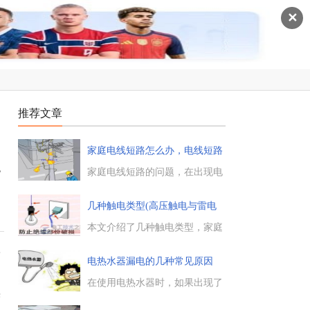
✕
推荐文章
家庭电线短路怎么办，电线短路
检查
免
家庭电线短路的问题，在出现电
线短路故障时，要断开电耗，检
查故障点在哪，用万用表测量是
几种触电类型(高压触电与雷电
否还短路，判断是否火线与保护
触
线短路，先关掉总电源，如果是
本文介绍了几种触电类型，家庭
三相短路，用万用表调到二极管
电路触电：人接触了火线与零线
入
档，检查短路。...
或火线与大地，而更严重的触电
电热水器漏电的几种常见原因
类型则为高压触电或雷电触电，
这些触电事故都是致命的。...
在使用电热水器时，如果出现了
果
漏电的问题是十分危险的，每年