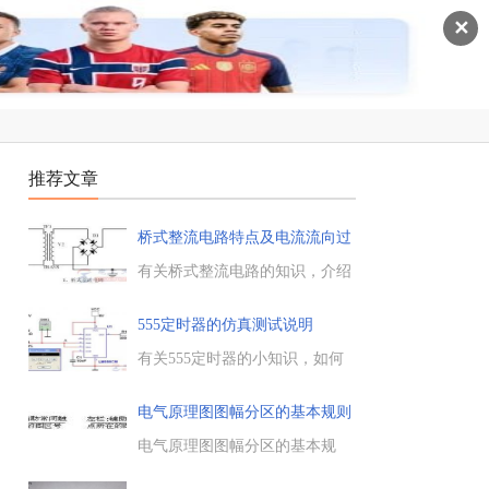
✕
推荐文章
桥式整流电路特点及电流流向过
程
有关桥式整流电路的知识，介绍
了二极管的单向导电性，理想开
关模型和恒压降模型，以及桥式
555定时器的仿真测试说明
整流电流流向过程，感兴趣的朋
加
友参考下。...
有关555定时器的小知识，如何
对555定时器进行仿真测试，可
以采用电子仿真软件
电气原理图图幅分区的基本规则
MultisimV11.0来搭建仿真电路测
试，以下是555定时器的完整测
电气原理图图幅分区的基本规
试过程，一起来了解下。...
则，电气原理图中为确定图上内