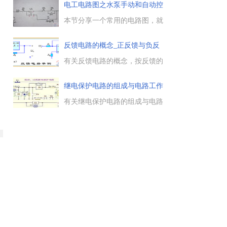
容的位置及其用途，要对幅面较
电工电路图之水泵手动和自动控
大、内容复杂的电气图进行分
制
区，分区方法及其标注，触头索
本节分享一个常用的电路图，就
引代号。...
是水泵控制电路图，该电路由部
分组成，一是主回路，二是控制
反馈电路的概念_正反馈与负反
回路，通过本例学习水泵手动和
馈
自动控制电路的实现方法，有需
有关反馈电路的概念，按反馈的
要的朋友参考下。...
信号极性分类，反馈可分为正反
馈和负反馈，正反馈主要用于信
继电保护电路的组成与电路工作
号产生电路，放大电路和自动控
原
制系统通常采用负反馈技术以稳
有关继电保护电路的组成与电路
定系统的工作状态。...
工作原理，继电器组成的具有断
电保护功能的驱动电磁阀启停控
制电路，该电路是由3个继电器
组成，克服因继电器触点粘连、
或继电器线圈短路及电磁阀线圈
短路所造成的失控及损坏。...